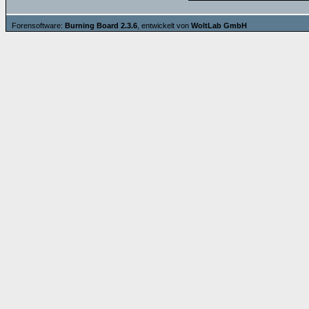
Forensoftware:
Burning Board 2.3.6
, entwickelt von
WoltLab GmbH