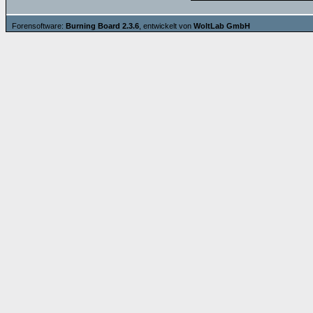
Forensoftware:
Burning Board 2.3.6
, entwickelt von
WoltLab GmbH