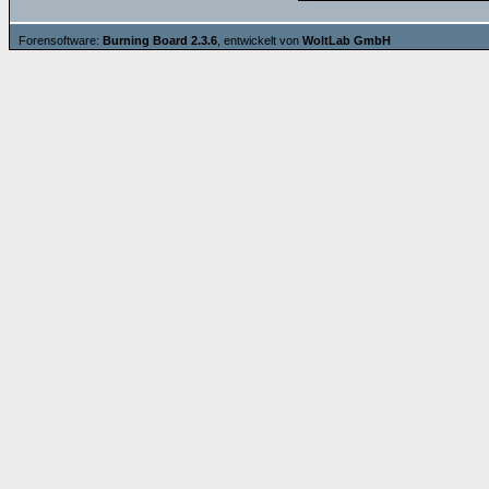
Forensoftware:
Burning Board 2.3.6
, entwickelt von
WoltLab GmbH