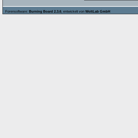
Forensoftware:
Burning Board 2.3.6
, entwickelt von
WoltLab GmbH