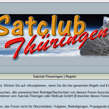
Satclub-Thueringen | Regeln
Sie. Klicken Sie auf »Akzeptieren«, wenn Sie die hier genannten Regeln und E
chen, alle unerwünschten Beiträge/Nachrichten von diesem Forum fernzuhalte
entümer vom Satclub-Thüringen oder WoltLab GmbH (Entwickler dieses Forensy
en, das Forum nicht für Obszönitäten, Vulgäres, Beleidigungen, Propaganda (e