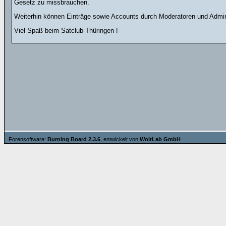
Gesetz zu missbrauchen.
Weiterhin können Einträge sowie Accounts durch Moderatoren und Admini
Viel Spaß beim Satclub-Thüringen !
Forensoftware:
Burning Board 2.3.6
, entwickelt von
WoltLab GmbH