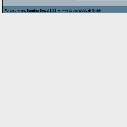
Forensoftware:
Burning Board 2.3.6
, entwickelt von
WoltLab GmbH