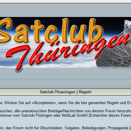
Satclub-Thueringen | Regeln
Sie. Klicken Sie auf »Akzeptieren«, wenn Sie die hier genannten Regeln und E
chen, alle unerwünschten Beiträge/Nachrichten von diesem Forum fernzuhalte
entümer vom Satclub-Thüringen oder WoltLab GmbH (Entwickler dieses Forensy
en, das Forum nicht für Obszönitäten, Vulgäres, Beleidigungen, Propaganda (e