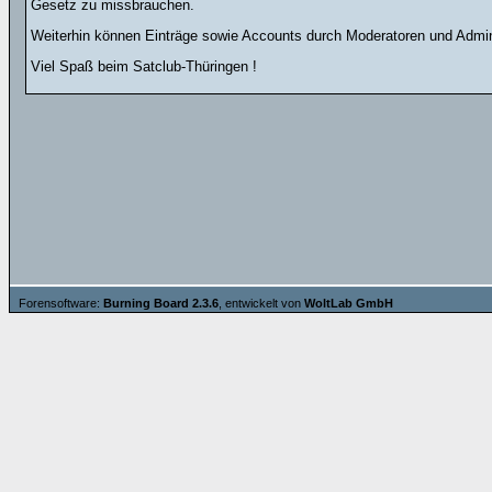
Gesetz zu missbrauchen.
Weiterhin können Einträge sowie Accounts durch Moderatoren und Admini
Viel Spaß beim Satclub-Thüringen !
Forensoftware:
Burning Board 2.3.6
, entwickelt von
WoltLab GmbH