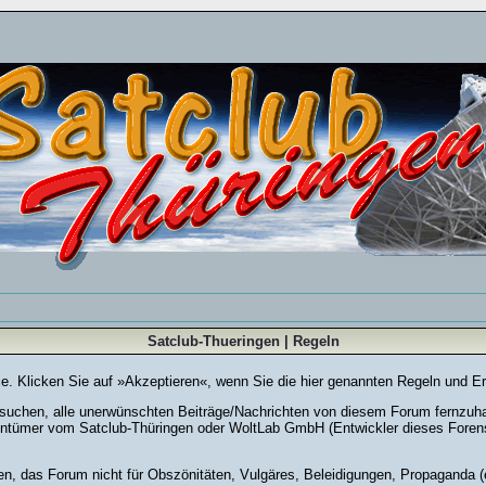
Satclub-Thueringen | Regeln
Sie. Klicken Sie auf »Akzeptieren«, wenn Sie die hier genannten Regeln und E
chen, alle unerwünschten Beiträge/Nachrichten von diesem Forum fernzuhalte
entümer vom Satclub-Thüringen oder WoltLab GmbH (Entwickler dieses Forensy
en, das Forum nicht für Obszönitäten, Vulgäres, Beleidigungen, Propaganda (e