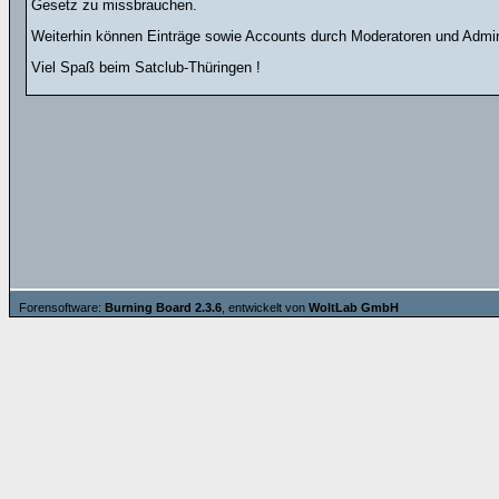
Gesetz zu missbrauchen.
Weiterhin können Einträge sowie Accounts durch Moderatoren und Admini
Viel Spaß beim Satclub-Thüringen !
Forensoftware:
Burning Board 2.3.6
, entwickelt von
WoltLab GmbH