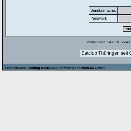
Benutzername:
Passwort:
Views heute:
548.318 |
Views
Satclub Thüringen seit 
Forensoftware:
Burning Board 2.3.6
, entwickelt von
WoltLab GmbH