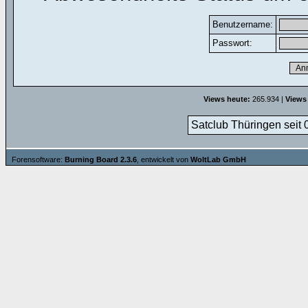
Benutzername:
Passwort:
Views heute:
265.934 |
Views
Satclub Thüringen seit 
Forensoftware:
Burning Board 2.3.6
, entwickelt von
WoltLab GmbH