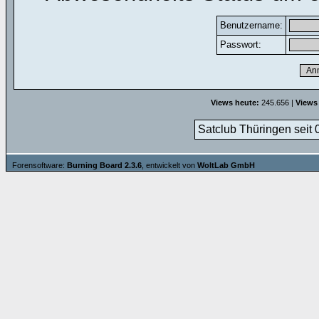
Benutzername:
Passwort:
Views heute:
245.656 |
Views
Satclub Thüringen seit 
Forensoftware:
Burning Board 2.3.6
, entwickelt von
WoltLab GmbH