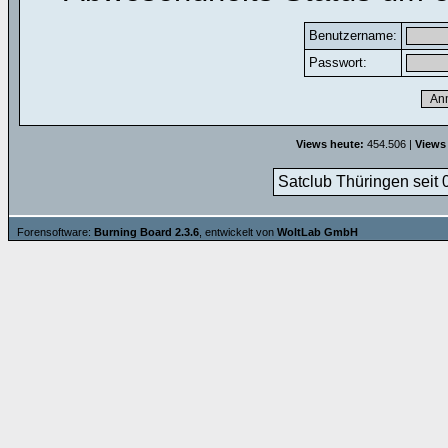
Benutzername:
Passwort:
Views heute:
454.506 |
Views
Satclub Thüringen seit 
Forensoftware:
Burning Board 2.3.6
, entwickelt von
WoltLab GmbH