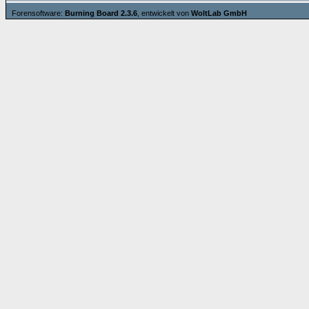
Forensoftware:
Burning Board 2.3.6
, entwickelt von
WoltLab GmbH