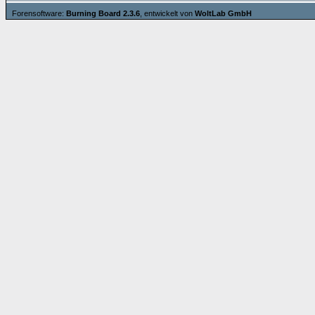
Forensoftware:
Burning Board 2.3.6
, entwickelt von
WoltLab GmbH