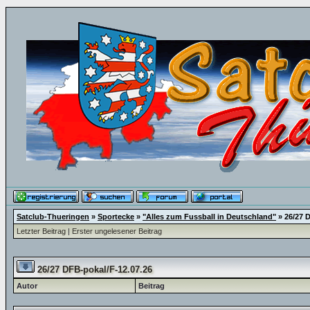
Satclub-Thueringen
»
Sportecke
»
"Alles zum Fussball in Deutschland"
»
26/27 
Letzter Beitrag
|
Erster ungelesener Beitrag
26/27 DFB-pokal/F-12.07.26
Autor
Beitrag