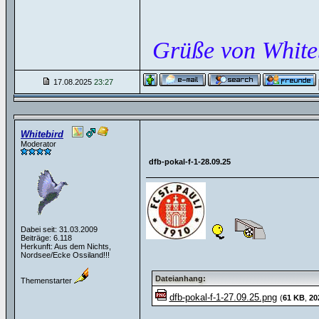
Grüße von White
17.08.2025
23:27
Whitebird
Moderator
dfb-pokal-f-1-28.09.25
Dabei seit: 31.03.2009
Beiträge: 6.118
Herkunft: Aus dem Nichts,
Nordsee/Ecke Ossiland!!!
Dateianhang:
Themenstarter
dfb-pokal-f-1-27.09.25.png
(
61 KB
,
20