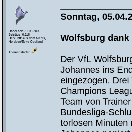
Sonntag, 05.04.
Dabei seit: 31.03.2009
Beiträge: 6.118
Wolfsburg dank 
Herkunft: Aus dem Nichts,
Nordsee/Ecke Ossiland!!!
Themenstarter
Der VfL Wolfsburg
Johannes ins End
eingezogen. Drei
Champions League
Team von Trainer
Bundesliga-Schlu
torlosen Minuten 