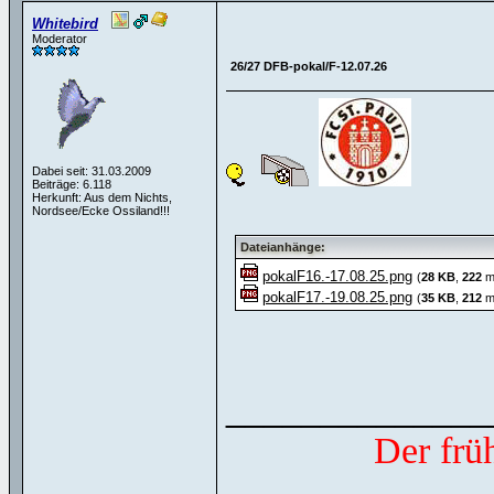
Whitebird
Moderator
26/27 DFB-pokal/F-12.07.26
Dabei seit: 31.03.2009
Beiträge: 6.118
Herkunft: Aus dem Nichts,
Nordsee/Ecke Ossiland!!!
Dateianhänge:
pokalF16.-17.08.25.png
(
28 KB
,
222
ma
pokalF17.-19.08.25.png
(
35 KB
,
212
ma
______________
Der frü