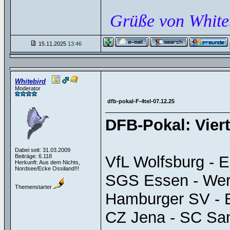
Grüße von White
15.11.2025
13:46
Whitebird
Moderator
dfb-pokal-F-4tel-07.12.25
DFB-Pokal: Vierte
Dabei seit: 31.03.2009
Beiträge: 6.118
VfL Wolfsburg - E
Herkunft: Aus dem Nichts,
Nordsee/Ecke Ossiland!!!
SGS Essen - We
Themenstarter
Hamburger SV - 
CZ Jena - SC Sa