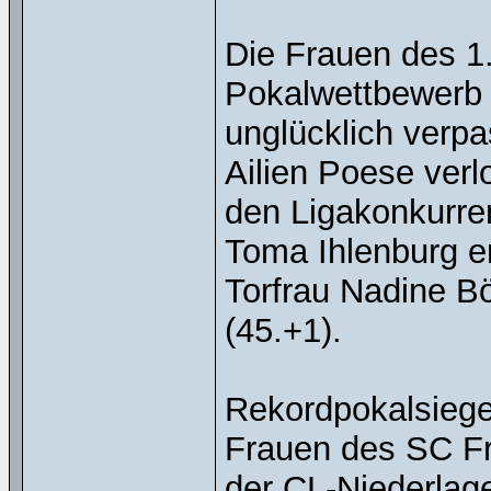
Die Frauen des 1
Pokalwettbewerb d
unglücklich verpa
Ailien Poese verl
den Ligakonkurren
Toma Ihlenburg e
Torfrau Nadine B
(45.+1).
Rekordpokalsieger
Frauen des SC Fr
der CL-Niederlag