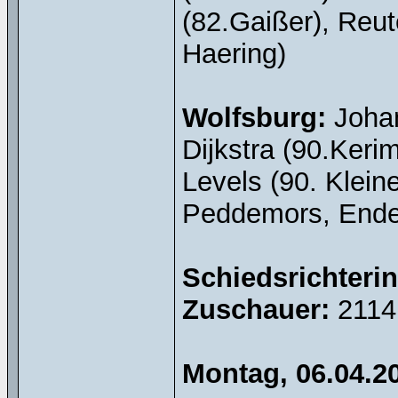
(82.Gaißer), Reute
Haering)
Wolfsburg:
Johan
Dijkstra (90.Keri
Levels (90. Klein
Peddemors, Endem
Schiedsrichterin
Zuschauer:
2114
Montag, 06.04.2