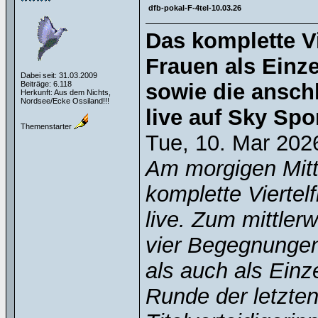
dfb-pokal-F-4tel-10.03.26
Das komplette Vi
Frauen als Einze
Dabei seit: 31.03.2009
Beiträge: 6.118
sowie die ansch
Herkunft: Aus dem Nichts,
Nordsee/Ecke Ossiland!!!
live auf Sky Spo
Themenstarter
Tue, 10. Mar 202
Am morgigen Mitt
komplette Viertel
live. Zum mittlerw
vier Begegnunge
als auch als Einz
Runde der letzten