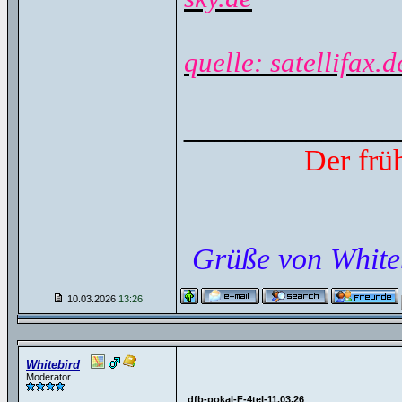
quelle: satellifax.d
______________
Der frü
Grüße von White
10.03.2026
13:26
Whitebird
Moderator
dfb-pokal-F-4tel-11.03.26