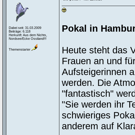
Pokal in Hambur
Dabei seit: 31.03.2009
Beiträge: 6.118
Herkunft: Aus dem Nichts,
Nordsee/Ecke Ossiland!!!
Heute steht das V
Themenstarter
Frauen an und fü
Aufsteigerinnen 
werden. Die Atmo
"fantastisch" wer
"Sie werden ihr 
schwieriges Pokal
anderem auf Klara