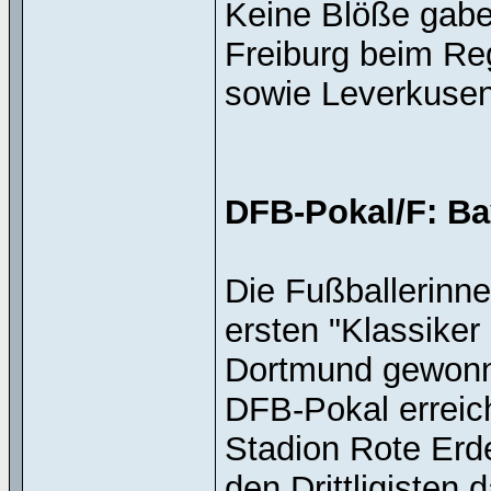
Keine Blöße gabe
Freiburg beim Reg
sowie Leverkusen 
DFB-Pokal/F: Ba
Die Fußballerin
ersten "Klassiker
Dortmund gewonne
DFB-Pokal erreic
Stadion Rote Erd
den Drittligisten