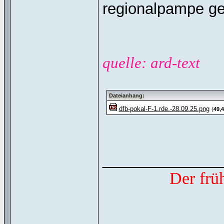
regionalpampe g
quelle: ard-text
Dateianhang:
dfb-pokal-F-1.rde.-28.09.25.png
(
49,
______________
Der frü