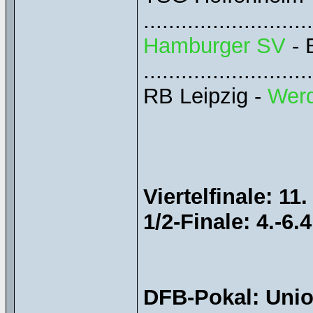
........................
Hamburger SV
- 
........................
RB Leipzig -
Wer
Viertelfinale: 11
1/2-Finale: 4.-6.4
DFB-Pokal: Uni