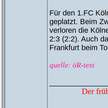
Für den 1.FC Köl
geplatzt. Beim Zw
verloren die Köln
2:3 (2:2). Auch d
Frankfurt beim Tor
quelle: öR-text
______________
Der frü