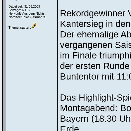
Dabei seit: 31.03.2009
Beiträge: 6.118
Rekordgewinner V
Herkunft: Aus dem Nichts,
Nordsee/Ecke Ossiland!!!
Kantersieg in den
Themenstarter
Der ehemalige Ab
vergangenen Sais
im Finale triumphi
der ersten Runde
Buntentor mit 11:
Das Highlight-Spi
Montagabend: Bo
Bayern (18.30 Uh
Erde.