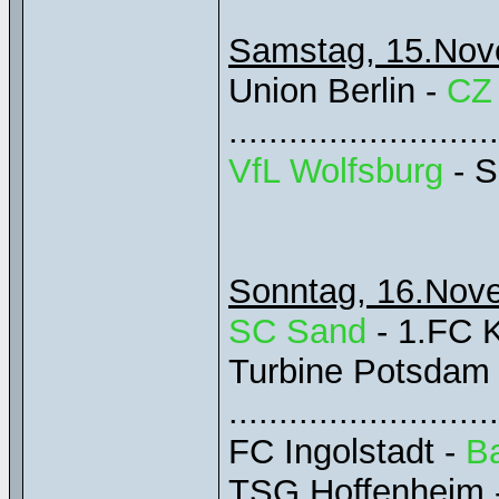
Samstag, 15.Novemb
Union Berlin -
CZ
........................
VfL Wolfsburg
- SC
Sonntag, 16.Novemb
SC Sand
- 1.FC Köl
Turbine Potsdam
........................
FC Ingolstadt -
B
TSG Hoffenheim 