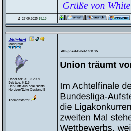
Grüße von White
27.09.2025
15:15
Whitebird
Moderator
dfb-pokal-F-8el-16.11.25
Union träumt vom
Dabei seit: 31.03.2009
Beiträge: 6.118
Im Achtelfinale 
Herkunft: Aus dem Nichts,
Nordsee/Ecke Ossiland!!!
Bundesliga-Aufste
Themenstarter
die Ligakonkurre
zweiten Mal stehe
Wettbewerbs, weite