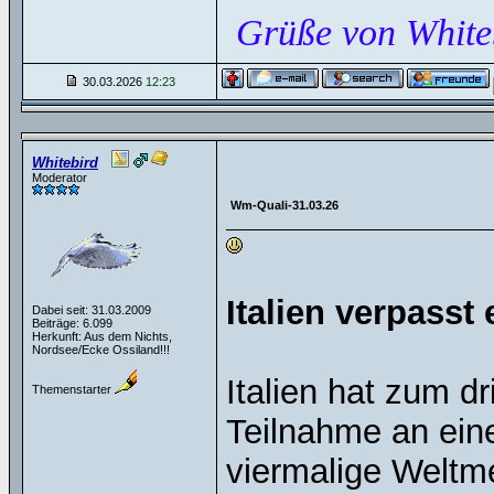
Grüße von White
30.03.2026
12:23
Whitebird
Moderator
Wm-Quali-31.03.26
Italien verpasst
Dabei seit: 31.03.2009
Beiträge: 6.099
Herkunft: Aus dem Nichts,
Nordsee/Ecke Ossiland!!!
Italien hat zum d
Themenstarter
Teilnahme an ein
viermalige Weltm