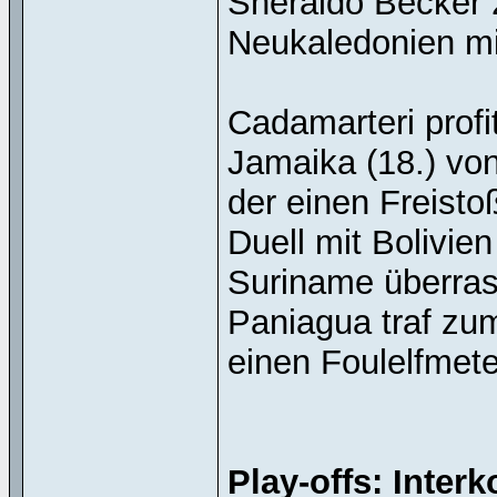
Sheraldo Becker 2
Neukaledonien mit
Cadamarteri profit
Jamaika (18.) vo
der einen Freisto
Duell mit Bolivie
Suriname überrasc
Paniagua traf zum
einen Foulelfmete
Play-offs: Inter