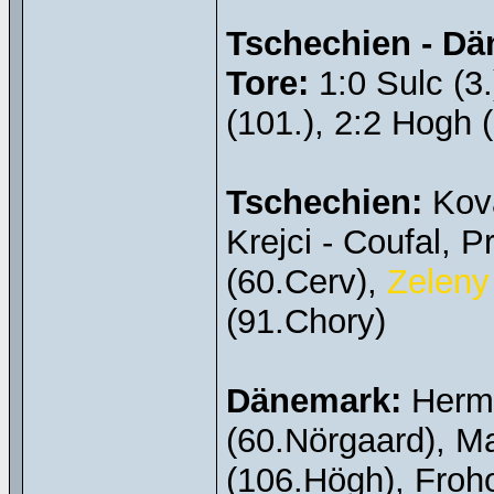
Tschechien - Dän
Tore:
1:0 Sulc (3.
(101.), 2:2 Hogh (
Tschechien:
Kova
Krejci - Coufal, 
(60.Cerv),
Zeleny
(91.Chory)
Dänemark:
Herma
(60.Nörgaard), Ma
(106.Högh), Froho