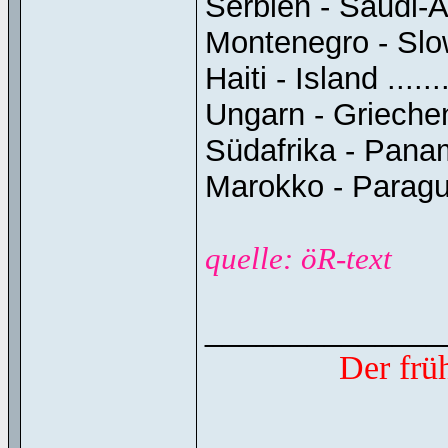
Serbien - Saudi-Arab
Montenegro - Slowen
Haiti - Island ........
Ungarn - Griechenlan
Südafrika - Panama .
Marokko - Paraguay .
quelle: öR-text
______________
Der frü