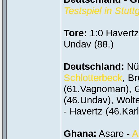
Testspiel in Stutt
Tore:
1:0 Havertz 
Undav (88.)
Deutschland:
Nüb
Schlotterbeck
, Br
(61.Vagnoman), G
(46.Undav), Wolt
- Havertz (46.Karl
Ghana:
Asare -
A