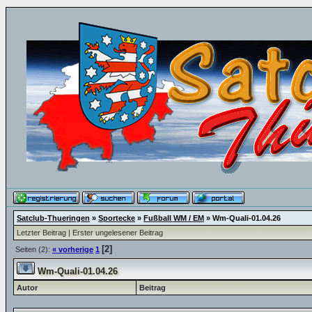
Satclub-Thueringen
»
Sportecke
»
Fußball WM / EM
»
Wm-Quali-01.04.26
Letzter Beitrag
|
Erster ungelesener Beitrag
[2]
Seiten (2):
« vorherige
1
Wm-Quali-01.04.26
Autor
Beitrag