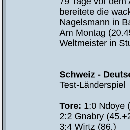
79 Tage vor dem 
bereitete die wac
Nagelsmann in Ba
Am Montag (20.45 
Weltmeister in St
Schweiz - Deutsch
Test-Länderspiel
Tore:
1:0 Ndoye (1
2:2 Gnabry (45.+2)
3:4 Wirtz (86.)