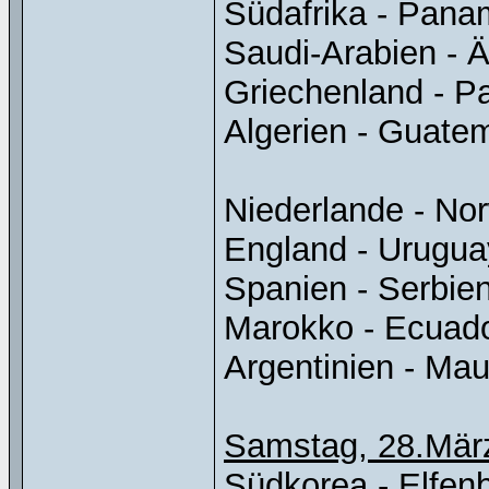
Südafrika - Panama 
Saudi-Arabien - Äg
Griechenland - Par
Algerien - Guatemal
Niederlande - Norw
England - Uruguay .
Spanien - Serbien ..
Marokko - Ecuador .
Argentinien - Maur
Samstag, 28.Mär
Südkorea - Elfenbei