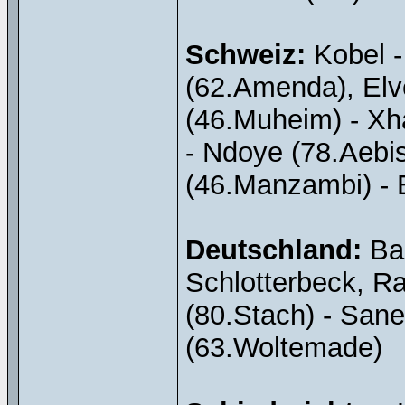
Schweiz:
Kobel -
(62.Amenda), Elve
(46.Muheim) - Xha
- Ndoye (78.Aebi
(46.Manzambi) - 
Deutschland:
Bau
Schlotterbeck, Ra
(80.Stach) - Sane
(63.Woltemade)