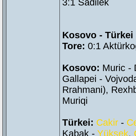
3:1 Sadilek
Kosovo - Türkei 
Tore:
0:1 Aktürkog
Kosovo:
Muric - 
Gallapei - Vojvod
Rrahmani), Rexhb
Muriqi
Türkei:
Cakir
-
Ce
Kabak -
Yüksek
,