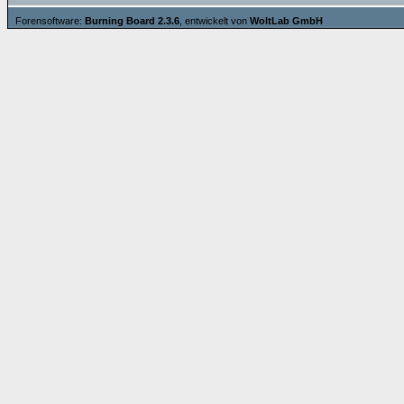
Forensoftware:
Burning Board 2.3.6
, entwickelt von
WoltLab GmbH