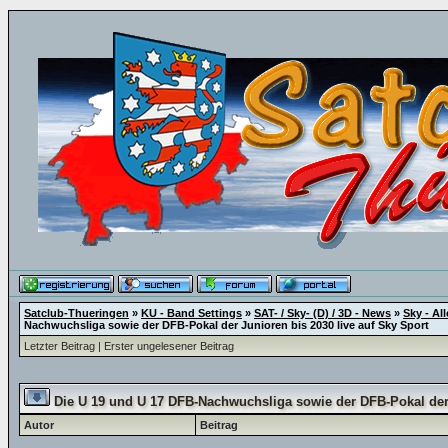
Satclub-Thueringen
»
KU - Band Settings
»
SAT- / Sky- (D) / 3D - News
»
Sky - All
Nachwuchsliga sowie der DFB-Pokal der Junioren bis 2030 live auf Sky Sport
Letzter Beitrag
|
Erster ungelesener Beitrag
Die U 19 und U 17 DFB-Nachwuchsliga sowie der DFB-Pokal der 
Autor
Beitrag