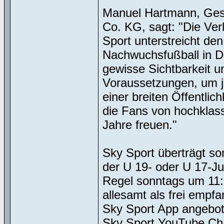
Manuel Hartmann, Ges
Co. KG, sagt: "Die Ve
Sport unterstreicht d
Nachwuchsfußball in De
gewisse Sichtbarkeit u
Voraussetzungen, um ju
einer breiten Öffentlic
die Fans von hochklas
Jahre freuen."
Sky Sport überträgt so
der U 19- oder U 17-Ju
Regel sonntags um 11:0
allesamt als frei empf
Sky Sport App angebot
Sky Sport YouTube Cha