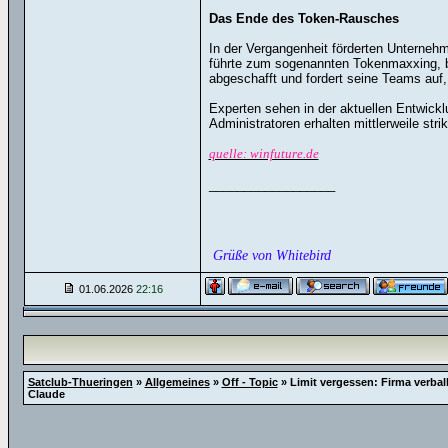
Das Ende des Token-Rausches
In der Vergangenheit förderten Unternehm
führte zum sogenannten Tokenmaxxing, be
abgeschafft und fordert seine Teams auf
Experten sehen in der aktuellen Entwickl
Administratoren erhalten mittlerweile str
quelle: winfuture.de
__________________
Grüße von Whitebird
01.06.2026
22:16
Satclub-Thueringen
»
Allgemeines
»
Off - Topic
»
Limit vergessen: Firma verball
Claude