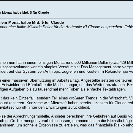
em Monat halbe Mrd. $ für Claude
einem Monat halbe Mrd. $ für Claude
at eine halbe Milliarde Dollar für die Anthropic-KI Claude ausgegeben. Fehlen
nehmen hat in einem einzigen Monat rund 500 Millionen Dollar (etwa 429 Milli
usgabenvolumen war ein simples Versäumnis: Das Management hatte vergesse
ndert auf das System von Anthropic zugreifen und Kosten im Rekordtempo v
einer massiven Übernutzung im Arbeitsalltag. Angestellte setzten die teuren
ige Entwickler und Bürokräfte die Modelle sogar, um das Wetter abzufragen.
igen Aufgaben bis zu tausendmal mehr Token als einfache Textabfragen.
st das kein Einzelfall, sondern Teil eines größeren Trends in der Wirtschaft.
haupt rentieren. Konzerne wie Microsoft haben bereits Lizenzen für Claude r
ivitätsschub oft hinter den Erwartungen zurückbleibt.
eise der Abrechnungsmodelle. Anbieter berechnen ihre Gebühren auf Basis von
ich große Textmengen verarbeiten lassen, summieren sich die Kleinstbeträge 
nismen, um schnelle Ergebnisse zu erzielen, was das finanzielle Risiko erhö