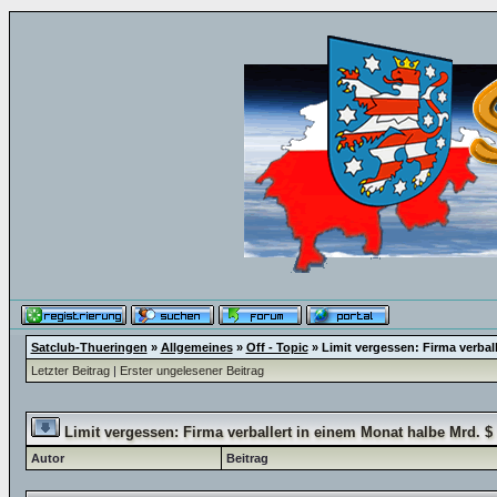
Satclub-Thueringen
»
Allgemeines
»
Off - Topic
»
Limit vergessen: Firma verbal
Letzter Beitrag
|
Erster ungelesener Beitrag
Limit vergessen: Firma verballert in einem Monat halbe Mrd. $
Autor
Beitrag