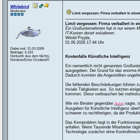
Whitebird
Moderator
Limit vergessen: Firma verballert in ein
Limit vergessen: Firma verballert in 
Ein Großunternehmen hat in nur einem Mon
IT-Kosten derart eskalieren.
Witold Pryjda,
01.06.2026 17:44 Uhr
Dabei seit: 31.03.2009
Beiträge: 6.103
Herkunft: Aus dem Nichts,
Kostenfalle Künstliche Intelligenz
Nordsee/Ecke Ossiland!!!
Ein namentlich nicht genanntes Großunter
ausgegeben. Der Grund für das enorme A
Dadurch konnten die Angestellten ungehi
Die fehlenden Beschränkungen führten zu 
triviale Tätigkeiten aus. So nutzten ein
kommen. Diese verbrauchen bei mehrstuf
Wie ein Berater gegenüber
Axios
sagte, i
Ausgaben für Künstliche Intelligenz über
schwerer zu rechtfertigen, da der Produkt
Das Kernproblem liegt in der Funktionsw
anfallen. Wenn Tausende Mitarbeiter tägl
Technologie zunächst ohne Kontrollmecha