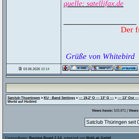
quelle: satellifax.de
__________________
Der f
Grüße von Whitebird
03.06.2026
10:14
Satclub-Thueringen
»
KU - Band Settings
»
--- 19,2° O --- 13° O ---
»
--- 13° Ost ---
World auf Hotbird
Views heute:
533.871 |
Views
Satclub Thüringen seit 
Forensoftware:
Burning Board 2.3.6
, entwickelt von
WoltLab GmbH