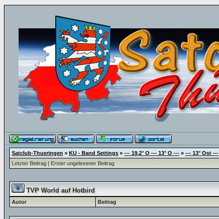
Satclub-Thueringen
»
KU - Band Settings
»
--- 19,2° O --- 13° O ---
»
--- 13° Ost ---
Letzter Beitrag
|
Erster ungelesener Beitrag
TVP World auf Hotbird
Autor
Beitrag