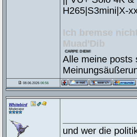
H265|S3mini|X-xx
Ich bremse nicht
Muad'Dib
CARPE DIEM!
Alle meine posts 
Meinungsäußerun
08.06.2026
06:56
Whitebird
Moderator
und wer die polit