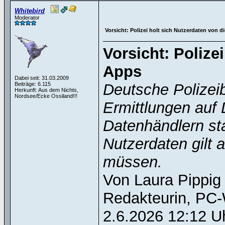
Whitebird
Moderator
Vorsicht: Polizei holt sich Nutzerdaten von 
Vorsicht: Polize
Apps
Dabei seit: 31.03.2009
Beiträge: 6.115
Deutsche Polizeib
Herkunft: Aus dem Nichts,
Nordsee/Ecke Ossiland!!!
Ermittlungen auf 
Datenhändlern st
Nutzerdaten gilt 
müssen.
Von Laura Pippig
Redakteurin, PC
2.6.2026 12:12 U