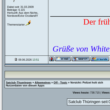
Dabei seit: 31.03.2009
Beiträge: 6.115
______________
Herkunft: Aus dem Nichts,
Nordsee/Ecke Ossiland!!!
Der frü
Themenstarter
Grüße von White
09.06.2026
13:51
Satclub-Thueringen
»
Allgemeines
»
Off - Topic
»
Vorsicht: Polizei holt sich
Nutzerdaten von diesen Apps
Views heute:
738.715 |
Views
Satclub Thüringen seit 