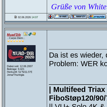
Grüße von White
02.06.2026
14:07
Muad'Dib
.:.Carpe.Diem.:.
Da ist es wieder,
Problem: WER kont
Dabei seit: 12.06.2007
Beiträge: 9.421
Herkunft: 51°N/11.5°E
Jena/Thuringia
______________
| Multifeed Tria
FiboStøp120/90/7
|| VU+ Solo 4K &