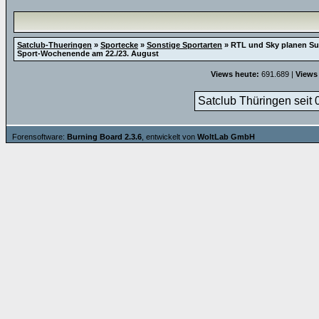
Satclub-Thueringen
»
Sportecke
»
Sonstige Sportarten
»
RTL und Sky planen Su
Sport-Wochenende am 22./23. August
Views heute:
691.689 |
Views
Satclub Thüringen seit 
Forensoftware:
Burning Board 2.3.6
, entwickelt von
WoltLab GmbH