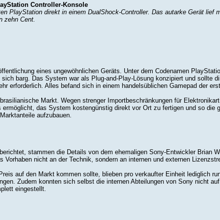
yStation Controller-Konsole
en PlayStation direkt in einem DualShock-Controller. Das autarke Gerät lief m
n zehn Cent.
röffentlichung eines ungewöhnlichen Geräts. Unter dem Codenamen PlayStatio
n sich barg. Das System war als Plug-and-Play-Lösung konzipiert und sollte 
hr erforderlich. Alles befand sich in einem handelsüblichen Gamepad der ers
r brasilianische Markt. Wegen strenger Importbeschränkungen für Elektronikar
 ermöglicht, das System kostengünstig direkt vor Ort zu fertigen und so die g
 Marktanteile aufzubauen.
berichtet, stammen die Details von dem ehemaligen Sony-Entwickler Brian Wat
 Vorhaben nicht an der Technik, sondern an internen und externen Lizenzstrei
eis auf den Markt kommen sollte, blieben pro verkaufter Einheit lediglich run
ungen. Zudem konnten sich selbst die internen Abteilungen von Sony nicht au
lett eingestellt.