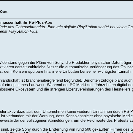
 Cent
 massenhaft ihr PS-Plus-Abo
de des Gebrauchtmarkts: Eine rein digitale PlayStation schürt bei vielen G
enst PlayStation Plus.
iderstand gegen die Pläne von Sony, die Produktion physischer Datenträger 
ktivieren derzeit zahlreiche Nutzer die automatische Verlängerung des Onli
t es, dem Konzern spürbare finanzielle Einbußen bei seiner wichtigsten Einnah
olenlandschaft ist branchenübergreifend begründet. Berichten zufolge plant 
auf ein optisches Laufwerk. Während der PC-Markt seit Jahrzehnten digital dom
lossene Ökosystem und die strengen Li­zenz­ver­ein­ba­run­gen des Herstellers
pieler aktiv dazu auf, dem Unternehmen keine weiteren Einnahmen durch PS-
e ist verbunden mit der Warnung, dass Konsolenspieler ohne physische Medien 
Beweisbilder der vollzogenen Abmeldungen, um die Reichweite des Protests z
r sind, zeigte Sony durch die Entfernung von rund 500 gekauften Filmen des Sen