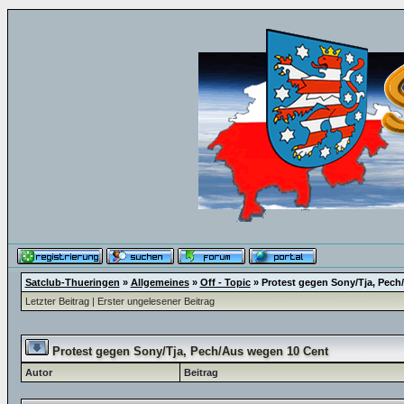
Satclub-Thueringen
»
Allgemeines
»
Off - Topic
»
Protest gegen Sony/Tja, Pech
Letzter Beitrag
|
Erster ungelesener Beitrag
Protest gegen Sony/Tja, Pech/Aus wegen 10 Cent
Autor
Beitrag