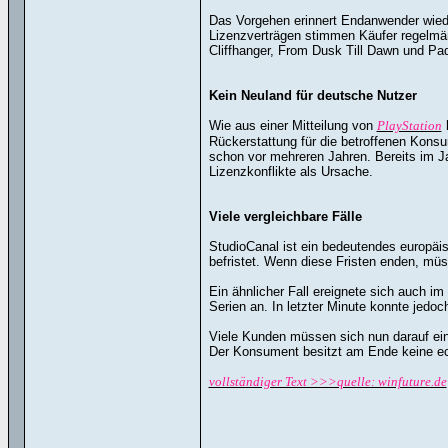
Das Vorgehen erinnert Endanwender wiede
Lizenzverträgen stimmen Käufer regelmäßi
Cliffhanger, From Dusk Till Dawn und Pa
Kein Neuland für deutsche Nutzer
Wie aus einer Mitteilung von
PlayStation
h
Rückerstattung für die betroffenen Konsu
schon vor mehreren Jahren. Bereits im J
Lizenzkonflikte als Ursache.
Viele vergleichbare Fälle
StudioCanal ist ein bedeutendes europäis
befristet. Wenn diese Fristen enden, müs
Ein ähnlicher Fall ereignete sich auch 
Serien an. In letzter Minute konnte jedoc
Viele Kunden müssen sich nun darauf eins
Der Konsument besitzt am Ende keine ech
vollständiger Text >>>quelle: winfuture.de