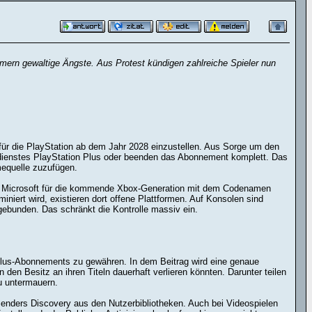
amern gewaltige Ängste. Aus Protest kündigen zahlreiche Spieler nun
für die PlayStation ab dem Jahr 2028 einzustellen. Aus Sorge um den
nedienstes PlayStation Plus oder beenden das Abonnement komplett. Das
mequelle zuzufügen.
auch Microsoft für die kommende Xbox-Generation mit dem Codenamen
iniert wird, existieren dort offene Plattformen. Auf Konsolen sind
 gebunden. Das schränkt die Kontrolle massiv ein.
Plus-Abonnements zu gewähren. In dem Beitrag wird eine genaue
den Besitz an ihren Titeln dauerhaft verlieren könnten. Darunter teilen
u untermauern.
ders Discovery aus den Nut­zer­bi­blio­the­ken. Auch bei Videospielen