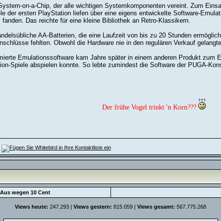
 System-on-a-Chip, der alle wichtigen Systemkomponenten vereint. Zum Ein
le der ersten PlayStation liefen über eine eigens entwickelte Software-Emulat
tz fanden. Das reichte für eine kleine Bibliothek an Retro-Klassikern.
andelsübliche AA-Batterien, die eine Laufzeit von bis zu 20 Stunden ermögli
nschlüsse fehlten. Obwohl die Hardware nie in den regulären Verkauf gelangte
ammierte Emulationssoftware kam Jahre später in einem anderen Produkt zum
tion-Spiele abspielen konnte. So lebte zumindest die Software der PUGA-Kons
Der frühe Vogel trinkt 'n Korn???
/Aus wegen 10 Cent
Views heute:
247.293 |
Views gestern:
815.059 |
Views gesamt:
567.775.268