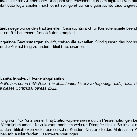
arvel Ultimate Alliance oder Deadpool verschwanden aus den digitalen Verkauf
le heute legal spielen möchte, ist zwingend auf eine gebrauchte Disc angewi
ertriebswege würde den traditionellen Gebrauchtmarkt für Konsolenspiele been
 entfällt bei reinen Digitalkäufen komplett.
r geringe Gewinnmargen abwirft, treffen die aktuellen Kündigungen des hochp
um die Ausrichtung zu ändern, bleibt abzuwarten.
kaufte Inhalte - Lizenz abgelaufen
nhalte aus deren Bibliothek. Ein ablaufender Lizenzvertrag sorgt dafür, dass 
te dieses Schicksal bereits 2022.
ung von PC-Ports seiner PlayStation-Spiele sowie durch Preiserhöhungen bei 
 Vierteljahrhundert. Jetzt kommt noch ein weiterer Dämpfer hinzu. So lösc
den Bibliotheken vieler europäischer Kunden. Nutzer, die das Material im Pla
ehen mit auslaufenden Lizenzvereinbarungen.