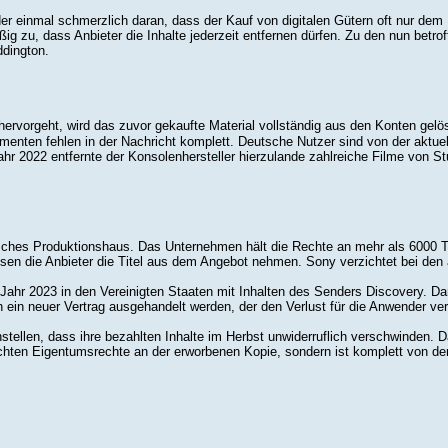
r einmal schmerzlich daran, dass der Kauf von digitalen Gütern oft nur dem 
g zu, dass Anbieter die Inhalte jederzeit entfernen dürfen. Zu den nun betro
ddington.
ervorgeht, wird das zuvor gekaufte Material vollständig aus den Konten gelös
menten fehlen in der Nachricht komplett. Deutsche Nutzer sind von der aktuel
ahr 2022 entfernte der Konsolenhersteller hierzulande zahlreiche Filme von 
ches Produktionshaus. Das Unternehmen hält die Rechte an mehr als 6000 Titel
sen die Anbieter die Titel aus dem Angebot nehmen. Sony verzichtet bei den ak
im Jahr 2023 in den Vereinigten Staaten mit Inhalten des Senders Discovery.
h ein neuer Vertrag ausgehandelt werden, der den Verlust für die Anwender ver
tellen, dass ihre bezahlten Inhalte im Herbst unwiderruflich verschwinden. Da
ten Eigentumsrechte an der erworbenen Kopie, sondern ist komplett von den