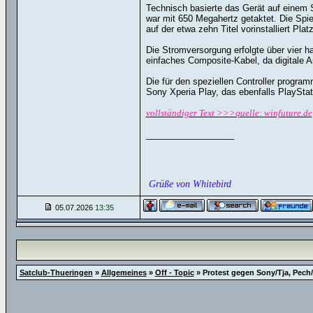
Technisch basierte das Gerät auf einem
war mit 650 Megahertz getaktet. Die Spie
auf der etwa zehn Titel vorinstalliert Pla
Die Stromversorgung erfolgte über vier h
einfaches Composite-Kabel, da digitale A
Die für den speziellen Controller progr
Sony Xperia Play, das ebenfalls PlaySta
vollständiger Text >>>quelle: winfuture.de
__________________
Grüße von Whitebird
05.07.2026
13:35
Satclub-Thueringen
»
Allgemeines
»
Off - Topic
»
Protest gegen Sony/Tja, Pech