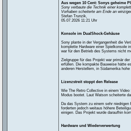
Aus wegen 10 Cent: Sonys geheime Pla
Sony verbaute die Technik einer komplett
Vorhaben scheiterte am Ende an winzige
Stefan Trunzik,
05.07.2026 11:21 Uhr
Konsole im DualShock-Gehäuse
Sony plante in der Vergangenheit die Ve
komplette Hardware einer Spielkonsole i
war für den Betrieb des Systems nicht me
Zielgruppe für das Projekt war primär de
erfüllen. Die kompakte Bauweise hätte es
anderen Herstellern, in Südamerika hohe
Lizenzstreit stoppt den Release
Wie The Retro Collective in einem Video 
Modus bootet. Laut Watson scheiterte das
Da das System zu einem sehr niedrigen Pr
forderten jedoch weitaus höhere Beteilig
einigen. Das Projekt wurde daraufhin komp
Hardware und Wiederverwertung