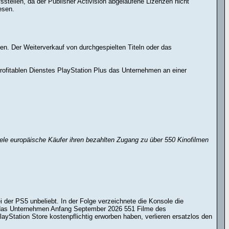
sstellen, da der Publisher Activision abgelaufene Lizenzen nicht
esen.
den. Der Weiterverkauf von durchgespielten Titeln oder das
rofitablen Dienstes PlayStation Plus das Unternehmen an einer
viele europäische Käufer ihren bezahlten Zugang zu über 550 Kinofilmen
der PS5 unbeliebt. In der Folge verzeichnete die Konsole die
ht das Unternehmen Anfang September 2026 551 Filme des
yStation Store kostenpflichtig erworben haben, verlieren ersatzlos den