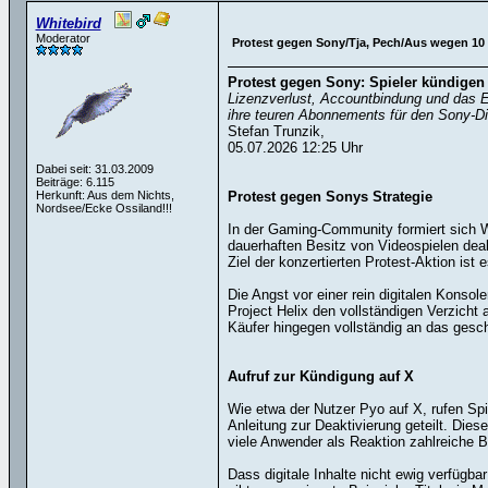
Whitebird
Moderator
Protest gegen Sony/Tja, Pech/Aus wegen 10
Protest gegen Sony: Spieler kündigen
Lizenzverlust, Accountbindung und das En
ihre teuren Abonnements für den Sony-Di
Stefan Trunzik,
05.07.2026 12:25 Uhr
Dabei seit: 31.03.2009
Beiträge: 6.115
Herkunft: Aus dem Nichts,
Protest gegen Sonys Strategie
Nordsee/Ecke Ossiland!!!
In der Gaming-Community formiert sich W
dauerhaften Besitz von Videospielen dea
Ziel der konzertierten Protest-Aktion is
Die Angst vor einer rein digitalen Kons
Project Helix den vollständigen Verzicht 
Käufer hingegen vollständig an das gesch
Aufruf zur Kündigung auf X
Wie etwa der Nutzer Pyo auf X, rufen S
Anleitung zur Deaktivierung geteilt. Dies
viele Anwender als Reaktion zahlreiche 
Dass digitale Inhalte nicht ewig verfügba