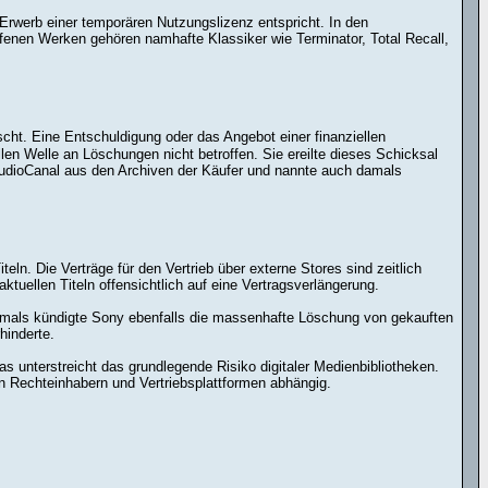
Erwerb einer temporären Nutzungslizenz entspricht. In den
ffenen Werken gehören namhafte Klassiker wie Terminator, Total Recall,
cht. Eine Entschuldigung oder das Angebot einer finanziellen
len Welle an Löschungen nicht betroffen. Sie ereilte dieses Schicksal
StudioCanal aus den Archiven der Käufer und nannte auch damals
n. Die Verträge für den Vertrieb über externe Stores sind zeitlich
tuellen Titeln offensichtlich auf eine Vertragsverlängerung.
 Damals kündigte Sony ebenfalls die massenhafte Löschung von gekauften
hinderte.
s unterstreicht das grundlegende Risiko digitaler Medienbibliotheken.
 Rechteinhabern und Vertriebsplattformen abhängig.