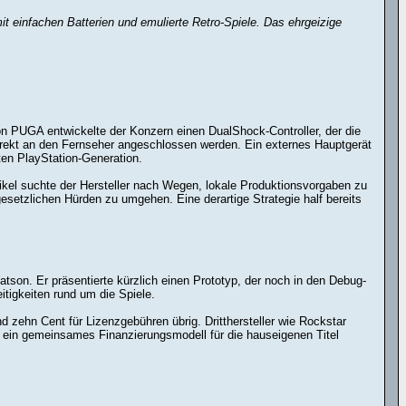
it einfachen Batterien und emulierte Retro-Spiele. Das ehrgeizige
n PUGA entwickelte der Konzern einen DualShock-Controller, der die
direkt an den Fernseher angeschlossen werden. Ein externes Hauptgerät
ten PlayStation-Generation.
tikel suchte der Hersteller nach Wegen, lokale Produktionsvorgaben zu
esetzlichen Hürden zu umgehen. Eine derartige Strategie half bereits
son. Er präsentierte kürzlich einen Prototyp, der noch in den Debug-
tigkeiten rund um die Spiele.
d zehn Cent für Lizenzgebühren übrig. Dritthersteller wie Rockstar
f ein gemeinsames Finanzierungsmodell für die hauseigenen Titel