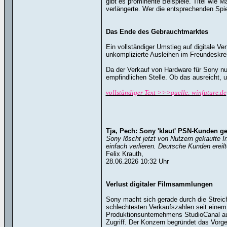
gibt es prominente Beispiele. Titel wie M
verlängerte. Wer die entsprechenden Spie
Das Ende des Gebrauchtmarktes
Ein vollständiger Umstieg auf digitale V
unkomplizierte Ausleihen im Freundeskreis
Da der Verkauf von Hardware für Sony nu
empfindlichen Stelle. Ob das ausreicht, 
vollständiger Text >>>quelle: winfuture.de
Tja, Pech: Sony 'klaut' PSN-Kunden ge
Sony löscht jetzt von Nutzern gekaufte I
einfach verlieren. Deutsche Kunden ereil
Felix Krauth,
28.06.2026 10:32 Uhr
Verlust digitaler Filmsammlungen
Sony macht sich gerade durch die Streich
schlechtesten Verkaufszahlen seit einem
Produktionsunternehmens StudioCanal aus 
Zugriff. Der Konzern begründet das Vorg