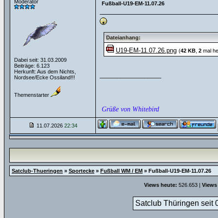
Moderator
Fußball-U19-EM-11.07.26
Dateianhang:
U19-EM-11.07.26.png
(
42 KB
,
2
mal he
Dabei seit: 31.03.2009
Beiträge: 6.123
Herkunft: Aus dem Nichts,
__________________
Nordsee/Ecke Ossiland!!!
Themenstarter
Grüße von Whitebird
11.07.2026
22:34
Satclub-Thueringen
»
Sportecke
»
Fußball WM / EM
»
Fußball-U19-EM-11.07.26
Views heute:
526.653 |
Views
Satclub Thüringen seit 