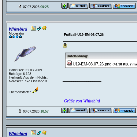
07.07.2026
09:25
Whitebird
Moderator
Fußball-U19-EM-08.07.26
Dateianhang:
U19-EM-08.07.26.png
(
41,38 KB
,
7
mal
Dabei seit: 31.03.2009
Beiträge: 6.123
Herkunft: Aus dem Nichts,
__________________
Nordsee/Ecke Ossiland!!!
Themenstarter
Grüße von Whitebird
08.07.2026
18:57
Whitebird