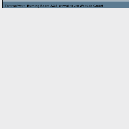
Forensoftware:
Burning Board 2.3.6
, entwickelt von
WoltLab GmbH