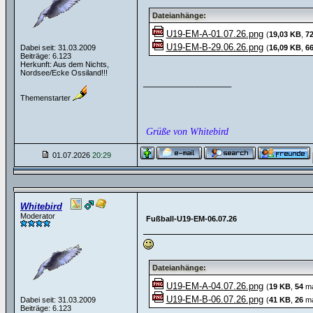
Dateianhänge:
U19-EM-A-01.07.26.png
(
19,03 KB
,
7
U19-EM-B-29.06.26.png
Dabei seit: 31.03.2009
(
16,09 KB
,
6
Beiträge: 6.123
Herkunft: Aus dem Nichts,
Nordsee/Ecke Ossiland!!!
__________________
Themenstarter
Grüße von Whitebird
01.07.2026
20:29
Whitebird
Moderator
Fußball-U19-EM-06.07.26
Dateianhänge:
U19-EM-A-04.07.26.png
(
19 KB
,
54
ma
U19-EM-B-06.07.26.png
Dabei seit: 31.03.2009
(
41 KB
,
26
ma
Beiträge: 6.123