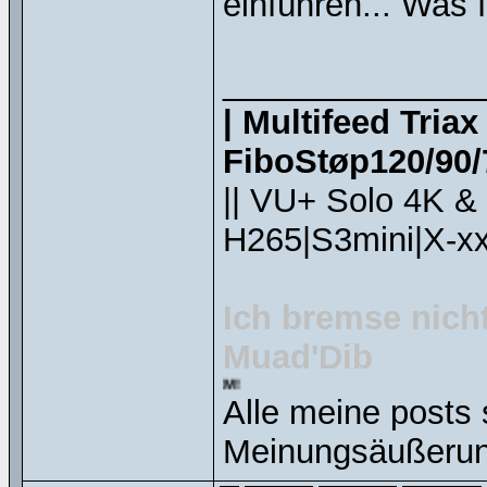
einführen... Wa
______________
| Multifeed Tria
FiboStøp120/90/7
|| VU+ Solo 4K &
H265|S3mini|X-xx
Ich bremse nicht
Muad'Dib
Alle meine posts 
Meinungsäußerun