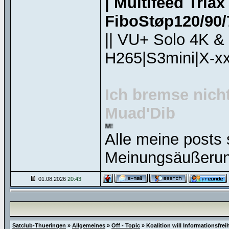
| Multifeed Tria
FiboStøp120/90/7
|| VU+ Solo 4K &
H265|S3mini|X-xx
Ich bremse nicht
Muad'Dib
Alle meine posts 
Meinungsäußerun
01.08.2026
20:43
Satclub-Thueringen
»
Allgemeines
»
Off - Topic
»
Koalition will Informationsfreih