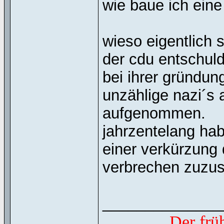
wie baue ich eine 
wieso eigentlich 
der cdu entschul
bei ihrer gründun
unzählige nazi´s 
aufgenommen.
jahrzentelang hab
einer verkürzung d
verbrechen zuzu
______________
Der frü