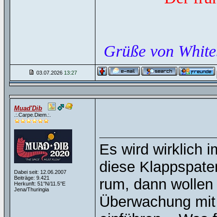
Grüße von White
03.07.2026
13:27
Muad'Dib
.:.Carpe.Diem.:.
Es wird wirklich 
diese Klappspate
Dabei seit: 12.06.2007
Beiträge: 9.421
rum, dann wollen 
Herkunft: 51°N/11.5°E
Jena/Thuringia
Überwachung mit