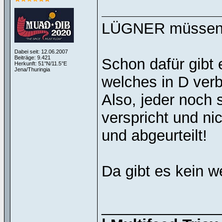
LÜGNER müssen b
Dabei seit: 12.06.2007
Beiträge: 9.421
Schon dafür gib
Herkunft: 51°N/11.5°E
Jena/Thuringia
welches in D verbi
Also, jeder noch 
verspricht und 
und abgeurteilt!
Da gibt es kein w
______________