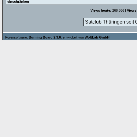
einschränken
Views heute:
268.866 |
Views
Satclub Thüringen seit 
Forensoftware:
Burning Board 2.3.6
, entwickelt von
WoltLab GmbH