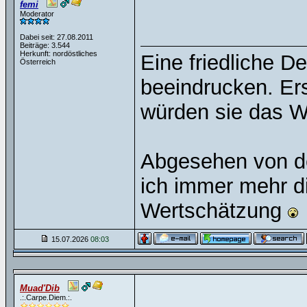
femi
Moderator
Dabei seit: 27.08.2011
Beiträge: 3.544
Herkunft: nordöstliches
Eine friedliche D
Österreich
beeindrucken. Er
würden sie das W
Abgesehen von de
ich immer mehr di
Wertschätzung
15.07.2026
08:03
Muad'Dib
.:.Carpe.Diem.:.