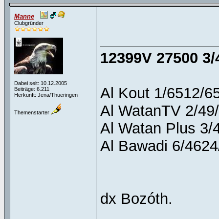
Manne
Clubgründer
12399V 27500 3/
Dabei seit: 10.12.2005
Al Kout 1/6512/65
Beiträge: 6.211
Herkunft: Jena/Thueringen
Al WatanTV 2/49/
Themenstarter
Al Watan Plus 3/
Al Bawadi 6/4624
dx Bozóth.