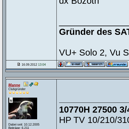
dx Bozóth
______________
Gründer des SAT
VU+ Solo 2, Vu S
16.09.2012
13:04
Manne
Clubgründer
10770H 27500 3/
HP TV 10/210/31
Dabei seit: 10.12.2005
Beiträge: 6.211