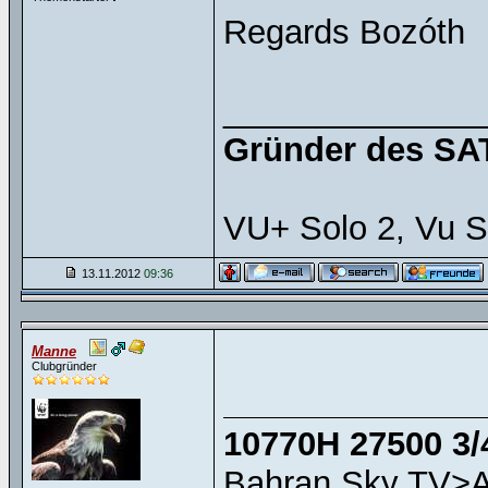
Regards Bozóth
______________
Gründer des SAT
VU+ Solo 2, Vu S
13.11.2012
09:36
Manne
Clubgründer
10770H 27500 3/
Bahran Sky TV>A