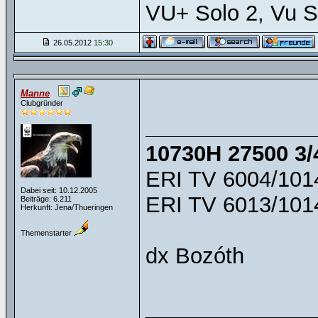
VU+ Solo 2, Vu S
26.05.2012
15:30
Manne
Clubgründer
10730H 27500 3/
ERI TV 6004/1014
Dabei seit: 10.12.2005
ERI TV 6013/1014
Beiträge: 6.211
Herkunft: Jena/Thueringen
Themenstarter
dx Bozóth
______________