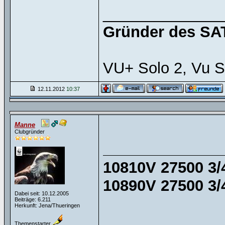
______________
Gründer des SAT
VU+ Solo 2, Vu S
12.11.2012
10:37
Manne
Clubgründer
10810V 27500 3/4
10890V 27500 3/4
Dabei seit: 10.12.2005
Beiträge: 6.211
Herkunft: Jena/Thueringen
Themenstarter