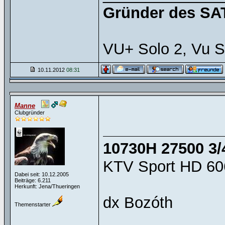
Gründer des SAT
VU+ Solo 2, Vu S
10.11.2012
08:31
Manne
Clubgründer
10730H 27500 3/
KTV Sport HD 60
Dabei seit: 10.12.2005
Beiträge: 6.211
Herkunft: Jena/Thueringen
dx Bozóth
Themenstarter