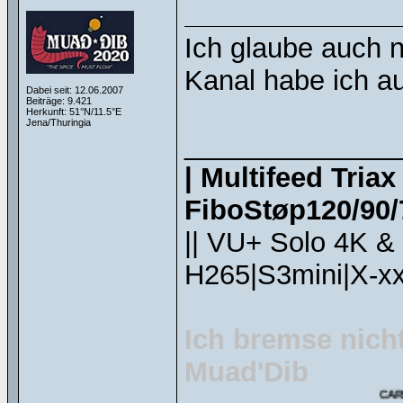
Ich glaube auch 
Kanal habe ich a
Dabei seit: 12.06.2007
Beiträge: 9.421
Herkunft: 51°N/11.5°E
Jena/Thuringia
______________
| Multifeed Tria
FiboStøp120/90/7
|| VU+ Solo 4K &
H265|S3mini|X-xx
Ich bremse nicht
Muad'Dib
CARPE DIEM!