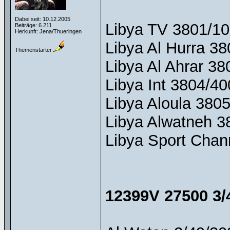
Dabei seit: 10.12.2005
Libya TV 3801/10
Beiträge: 6.211
Herkunft: Jena/Thueringen
Libya Al Hurra 3
Themenstarter
Libya Al Ahrar 38
Libya Int 3804/40
Libya Aloula 380
Libya Alwatneh 3
Libya Sport Chan
12399V 27500 3/