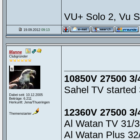
VU+ Solo 2, Vu S
19.09.2012
09:13
Manne
Clubgründer
10850V 27500 3/
Sahel TV started 
Dabei seit: 10.12.2005
Beiträge: 6.211
Herkunft: Jena/Thueringen
12360V 27500 3/
Themenstarter
Al Watan TV 31/3
Al Watan Plus 32