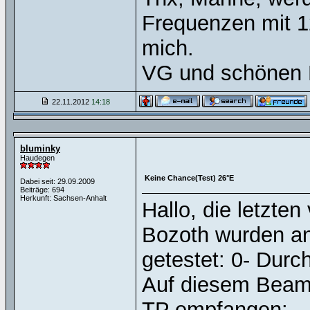
Frequenzen mit 1
mich.
VG und schönen 
22.11.2012
14:18
bluminky
Haudegen
Keine Chance(Test) 26°E
Dabei seit: 29.09.2009
Beiträge: 694
Herkunft: Sachsen-Anhalt
Hallo, die letzte
Bozoth wurden a
getestet: 0- Dur
Auf diesem Beam 
TP empfangen: