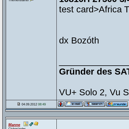
Themenstarter
test card>Africa 
dx Bozóth
______________
Gründer des SAT
VU+ Solo 2, Vu S
04.09.2012
08:49
Manne
Clubgründer