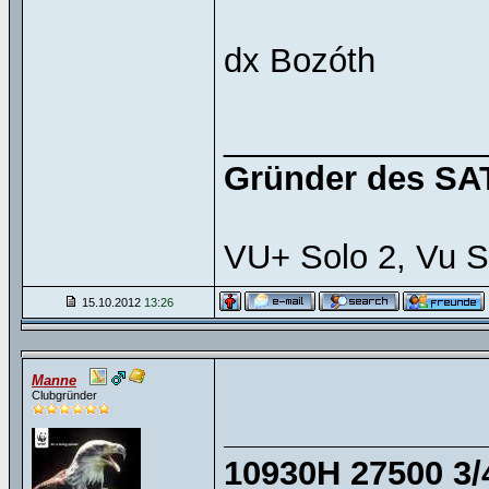
dx Bozóth
______________
Gründer des SAT
VU+ Solo 2, Vu S
15.10.2012
13:26
Manne
Clubgründer
10930H 27500 3/