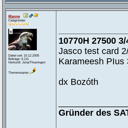
Manne
Clubgründer
10770H 27500 3/
Jasco test card 2
Dabei seit: 10.12.2005
Karameesh PIus 3
Beiträge: 6.211
Herkunft: Jena/Thueringen
Themenstarter
dx Bozóth
______________
Gründer des SAT