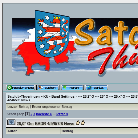
Satclub-Thueringen
»
KU - Band Settings
»
--- 28,2° O --- 26° O --- 25,x° O --- 23,5
4/5/6/7/8 News
Letzter Beitrag
|
Erster ungelesener Beitrag
[1]
Seiten (32):
2
3
nächste »
...
letzte »
26,0° Ost BADR 4/5/6/7/8 News
Autor
Beitrag