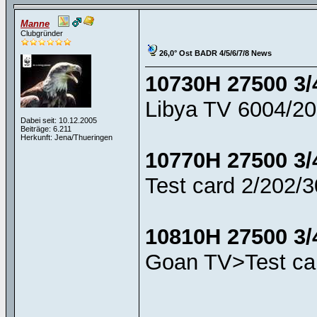
Manne
Clubgründer
26,0° Ost BADR 4/5/6/7/8 News
10730H 27500 3/
Libya TV 6004/20
Dabei seit: 10.12.2005
Beiträge: 6.211
Herkunft: Jena/Thueringen
10770H 27500 3/
Test card 2/202/30
10810H 27500 3/
Goan TV>Test car