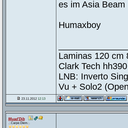
es im Asia Beam a
Humaxboy
______________
Laminas 120 cm 
Clark Tech hh390
LNB: Inverto Sing
Vu + Solo2 (Open
23.11.2012
12:13
Muad'Dib
.:.Carpe.Diem.:.