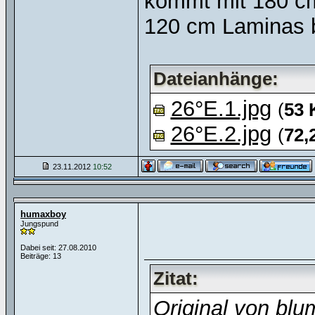
kommt mit 180 cm
120 cm Laminas bl
Dateianhänge:
26°E.1.jpg
(
53 
26°E.2.jpg
(
72,
23.11.2012
10:52
humaxboy
Jungspund
Dabei seit: 27.08.2010
Beiträge: 13
Zitat:
Original von blu