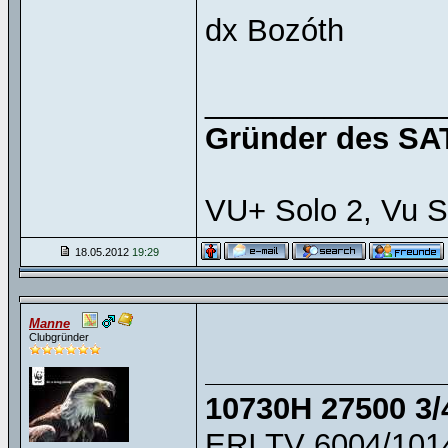
dx Bozóth
______________
Gründer des SAT
VU+ Solo 2, Vu S
18.05.2012
19:29
Manne
Clubgründer
10730H 27500 3/
ERI TV 6004/1014