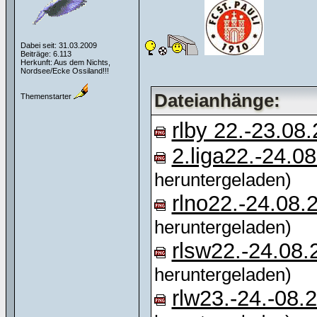
Dabei seit: 31.03.2009
Beiträge: 6.113
Herkunft: Aus dem Nichts,
Nordsee/Ecke Ossiland!!!
Dateianhänge:
Themenstarter
rlby 22.-23.08
2.liga22.-24.0
heruntergeladen)
rlno22.-24.08.
heruntergeladen)
rlsw22.-24.08.
heruntergeladen)
rlw23.-24.-08.