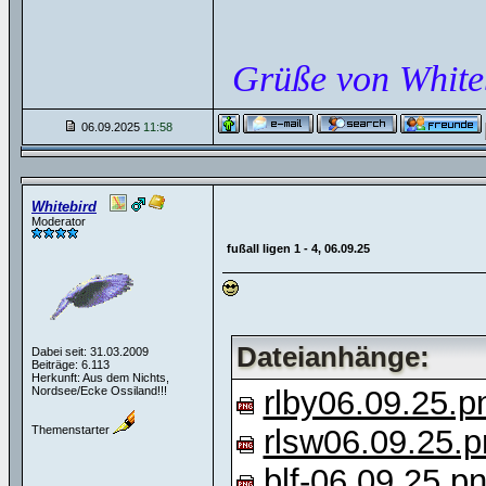
Grüße von White
06.09.2025
11:58
Whitebird
Moderator
fußall ligen 1 - 4, 06.09.25
Dateianhänge:
Dabei seit: 31.03.2009
Beiträge: 6.113
Herkunft: Aus dem Nichts,
Nordsee/Ecke Ossiland!!!
rlby06.09.25.p
Themenstarter
rlsw06.09.25.
blf-06.09.25.p