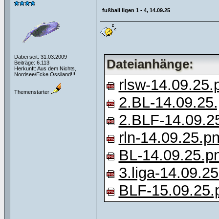
fußball ligen 1 - 4, 14.09.25
Dabei seit: 31.03.2009
Dateianhänge:
Beiträge: 6.113
Herkunft: Aus dem Nichts,
Nordsee/Ecke Ossiland!!!
rlsw-14.09.25.
Themenstarter
2.BL-14.09.25
2.BLF-14.09.2
rln-14.09.25.p
BL-14.09.25.p
3.liga-14.09.2
BLF-15.09.25.