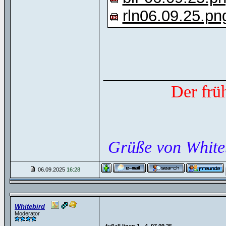
rln06.09.25.pn
______________
Der frü
Grüße von White
06.09.2025
16:28
Whitebird
Moderator