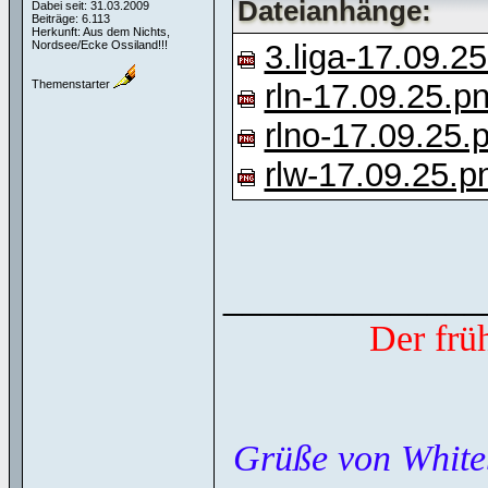
Dateianhänge:
Dabei seit: 31.03.2009
Beiträge: 6.113
Herkunft: Aus dem Nichts,
Nordsee/Ecke Ossiland!!!
3.liga-17.09.2
Themenstarter
rln-17.09.25.p
rlno-17.09.25.
rlw-17.09.25.p
______________
Der frü
Grüße von White