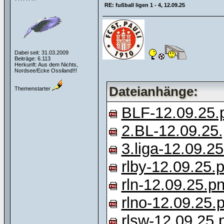
RE: fußball ligen 1 - 4, 12.09.25
Dabei seit: 31.03.2009
Beiträge: 6.113
Herkunft: Aus dem Nichts,
Nordsee/Ecke Ossiland!!!
Dateianhänge:
Themenstarter
BLF-12.09.25.
2.BL-12.09.25
3.liga-12.09.2
rlby-12.09.25.
rln-12.09.25.p
rlno-12.09.25.
rlsw-12.09.25.