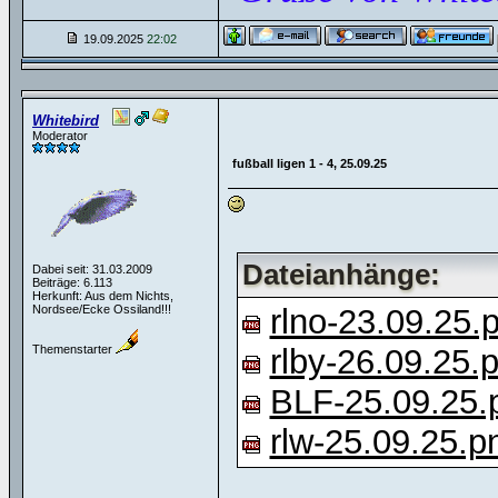
19.09.2025
22:02
Whitebird
Moderator
fußball ligen 1 - 4, 25.09.25
Dateianhänge:
Dabei seit: 31.03.2009
Beiträge: 6.113
Herkunft: Aus dem Nichts,
Nordsee/Ecke Ossiland!!!
rlno-23.09.25.
Themenstarter
rlby-26.09.25.
BLF-25.09.25.
rlw-25.09.25.p