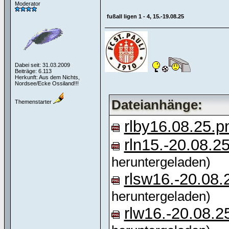
Moderator
fußall ligen 1 - 4, 15.-19.08.25
Dabei seit: 31.03.2009
Beiträge: 6.113
Herkunft: Aus dem Nichts,
Nordsee/Ecke Ossiland!!!
Dateianhänge:
Themenstarter
rlby16.08.25.p
rln15.-20.08.2
heruntergeladen)
rlsw16.-20.08.
heruntergeladen)
rlw16.-20.08.2