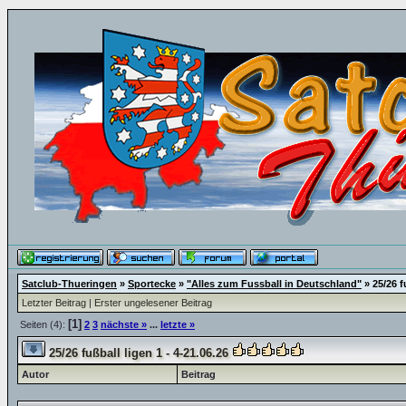
Satclub-Thueringen
»
Sportecke
»
"Alles zum Fussball in Deutschland"
»
25/26 f
Letzter Beitrag
|
Erster ungelesener Beitrag
[1]
Seiten (4):
2
3
nächste »
...
letzte »
25/26 fußball ligen 1 - 4-21.06.26
Autor
Beitrag