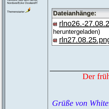
Herkunft: Aus dem Nichts,
Nordsee/Ecke Ossiland!!!
Dateianhänge:
Themenstarter
rlno26.-27.08.
heruntergeladen)
rln27.08.25.pn
______________
Der frü
Grüße von White