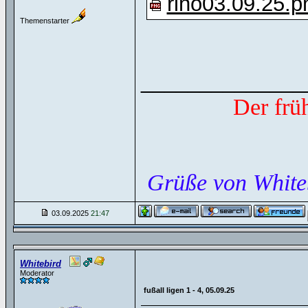
rlno03.09.25.p
Themenstarter
______________
Der frü
Grüße von White
03.09.2025
21:47
Whitebird
Moderator
fußall ligen 1 - 4, 05.09.25