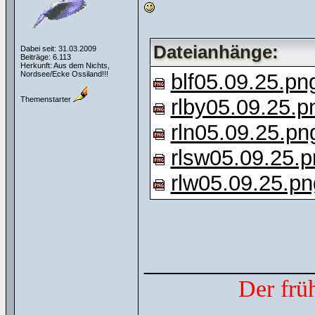
Dateianhänge:
Dabei seit: 31.03.2009
Beiträge: 6.113
Herkunft: Aus dem Nichts,
Nordsee/Ecke Ossiland!!!
blf05.09.25.pn
Themenstarter
rlby05.09.25.p
rln05.09.25.pn
rlsw05.09.25.
rlw05.09.25.pn
______________
Der frü