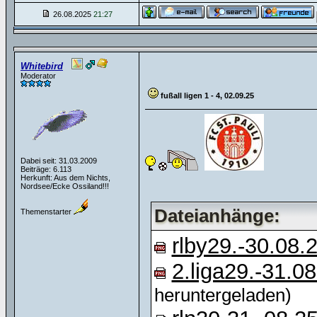
26.08.2025
21:27
Whitebird
Moderator
fußall ligen 1 - 4, 02.09.25
Dabei seit: 31.03.2009
Beiträge: 6.113
Herkunft: Aus dem Nichts,
Nordsee/Ecke Ossiland!!!
Dateianhänge:
Themenstarter
rlby29.-30.08.
2.liga29.-31.0
heruntergeladen)