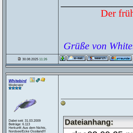
______________
Der frü
Grüße von White
30.08.2025
11:26
Whitebird
Moderator
Dateianhang:
Dabei seit: 31.03.2009
Beiträge: 6.113
Herkunft: Aus dem Nichts,
Nordsee/Ecke Ossiland!!!