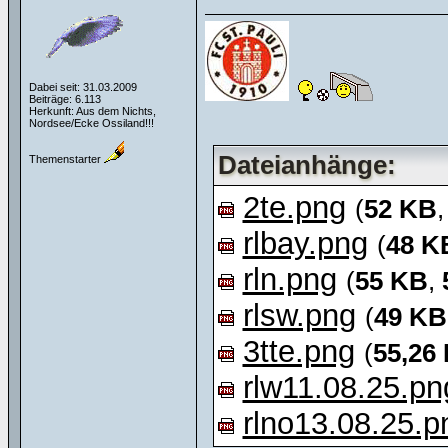
Dabei seit: 31.03.2009
Beiträge: 6.113
Herkunft: Aus dem Nichts,
Nordsee/Ecke Ossiland!!!
Dateianhänge:
Themenstarter
2te.png
(
52 KB
rlbay.png
(
48 K
rln.png
(
55 KB
,
rlsw.png
(
49 KB
3tte.png
(
55,26
rlw11.08.25.pn
rlno13.08.25.p