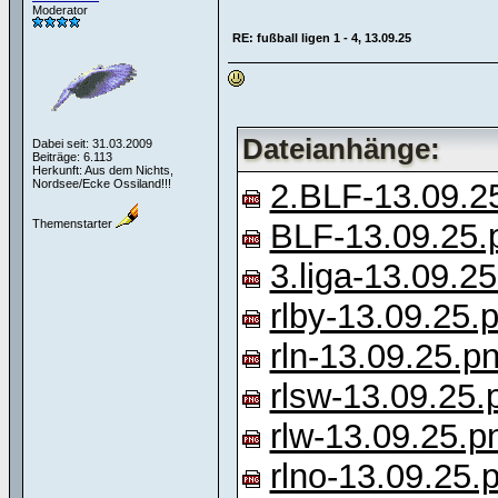
Moderator
RE: fußball ligen 1 - 4, 13.09.25
Dateianhänge:
Dabei seit: 31.03.2009
Beiträge: 6.113
Herkunft: Aus dem Nichts,
Nordsee/Ecke Ossiland!!!
2.BLF-13.09.2
Themenstarter
BLF-13.09.25.
3.liga-13.09.2
rlby-13.09.25.
rln-13.09.25.p
rlsw-13.09.25.
rlw-13.09.25.p
rlno-13.09.25.