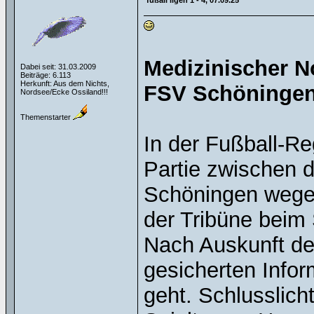
fußall ligen 1 - 4, 07.09.25
Medizinischer No
Dabei seit: 31.03.2009
Beiträge: 6.113
Herkunft: Aus dem Nichts,
FSV Schöningen
Nordsee/Ecke Ossiland!!!
Themenstarter
In der Fußball-Re
Partie zwischen 
Schöningen wegen
der Tribüne beim
Nach Auskunft de
gesicherten Info
geht. Schlusslich