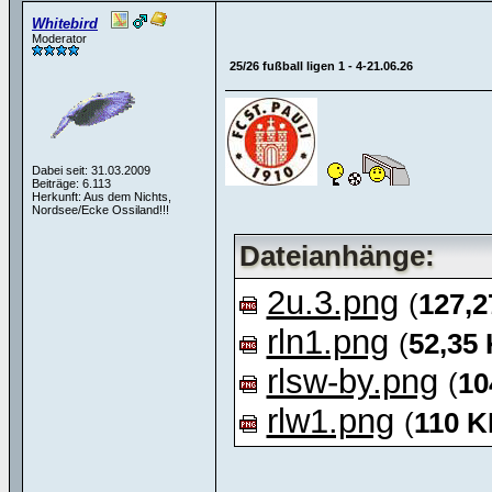
Whitebird
Moderator
25/26 fußball ligen 1 - 4-21.06.26
Dabei seit: 31.03.2009
Beiträge: 6.113
Herkunft: Aus dem Nichts,
Nordsee/Ecke Ossiland!!!
Dateianhänge:
2u.3.png
(
127,
rln1.png
(
52,35
rlsw-by.png
(
10
rlw1.png
(
110 