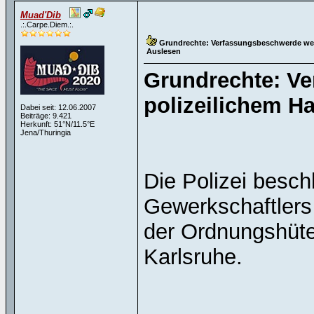
Muad'Dib
.:.Carpe.Diem.:.
Grundrechte: Verfassungsbeschwerde we
Auslesen
Grundrechte: V
polizeilichem H
Dabei seit: 12.06.2007
Beiträge: 9.421
Herkunft: 51°N/11.5°E
Jena/Thuringia
Die Polizei besc
Gewerkschaftlers 
der Ordnungshüter
Karlsruhe.