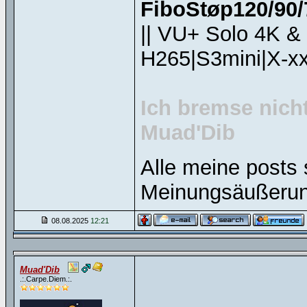
FiboStøp120/90/7
|| VU+ Solo 4K &
H265|S3mini|X-xx
Ich bremse nicht
Muad'Dib
CARPE
Alle meine posts 
Meinungsäußerun
08.08.2025
12:21
Muad'Dib
.:.Carpe.Diem.:.