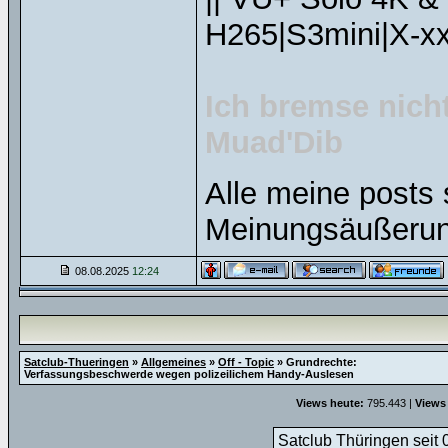
H265|S3mini|X-xx
Ich bremse nicht
Muad'Dib
CARPE
Alle meine posts 
Meinungsäußerun
08.08.2025
12:24
Satclub-Thueringen
»
Allgemeines
»
Off - Topic
»
Grundrechte:
Verfassungsbeschwerde wegen polizeilichem Handy-Auslesen
Views heute:
795.443 |
Views
Satclub Thüringen seit 