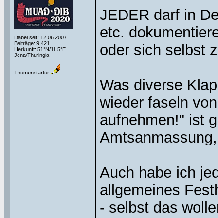
JEDER darf in De
etc. dokumentier
Dabei seit: 12.06.2007
Beiträge: 9.421
oder sich selbst 
Herkunft: 51°N/11.5°E
Jena/Thuringia
Themenstarter
Was diverse Klap
wieder faseln von
aufnehmen!" ist 
Amtsanmassung, a
Auch habe ich jed
allgemeines Fest
- selbst das wol