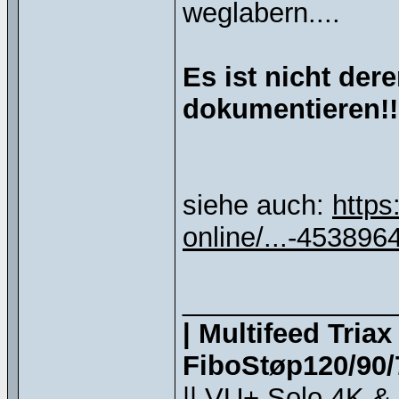
weglabern....
Es ist nicht der
dokumentieren!!
siehe auch:
https
online/...-453896
______________
| Multifeed Tria
FiboStøp120/90/7
|| VU+ Solo 4K &