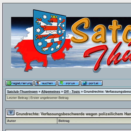
Satclub-Thueringen
»
Allgemeines
»
Off - Topic
»
Grundrechte: Verfassungsbes
Letzter Beitrag
|
Erster ungelesener Beitrag
Grundrechte: Verfassungsbeschwerde wegen polizeilichem Ha
Autor
Beitrag