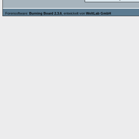
Forensoftware:
Burning Board 2.3.6
, entwickelt von
WoltLab GmbH