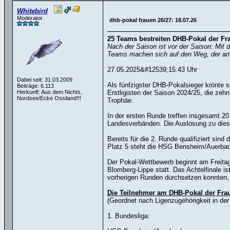
Whitebird
Moderator
dhb-pokal frauen 26/27: 18.07.26
25 Teams bestreiten DHB-Pokal der Fra
Nach der Saison ist vor der Saison: Mit
Teams machen sich auf den Weg, der am 1
27.05.2025&#12539;15:43 Uhr
Dabei seit: 31.03.2009
Als fünfzigster DHB-Pokalsieger krönte 
Beiträge: 6.113
Herkunft: Aus dem Nichts,
Erstligisten der Saison 2024/25, die ze
Nordsee/Ecke Ossiland!!!
Trophäe.
In der ersten Runde treffen insgesamt 2
Landesverbänden. Die Auslosung zu dies
Bereits für die 2. Runde qualifiziert s
Platz 5 steht die HSG Bensheim/Auerbach b
Der Pokal-Wettbewerb beginnt am Freitag
Blomberg-Lippe statt. Das Achtelfinale i
vorherigen Runden durchsetzen konnten, 
Die Teilnehmer am DHB-Pokal der Frau
(Geordnet nach Ligenzugehörigkeit in der
1. Bundesliga: