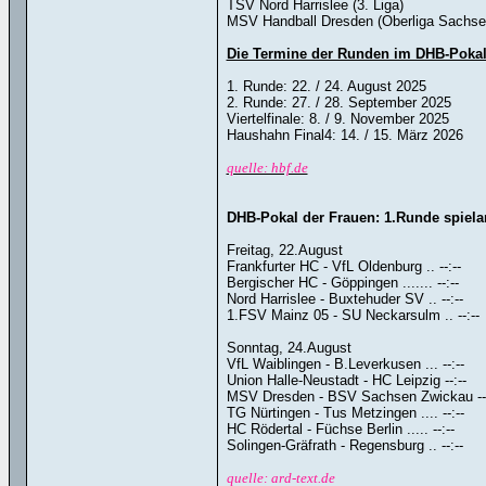
TSV Nord Harrislee (3. Liga)
MSV Handball Dresden (Oberliga Sachse
Die Termine der Runden im DHB-Pokal 
1. Runde: 22. / 24. August 2025
2. Runde: 27. / 28. September 2025
Viertelfinale: 8. / 9. November 2025
Haushahn Final4: 14. / 15. März 2026
quelle: hbf.de
DHB-Pokal der Frauen: 1.Runde spiel
Freitag, 22.August
Frankfurter HC - VfL Oldenburg .. --:--
Bergischer HC - Göppingen ....... --:--
Nord Harrislee - Buxtehuder SV .. --:--
1.FSV Mainz 05 - SU Neckarsulm .. --:--
Sonntag, 24.August
VfL Waiblingen - B.Leverkusen ... --:--
Union Halle-Neustadt - HC Leipzig --:--
MSV Dresden - BSV Sachsen Zwickau --:
TG Nürtingen - Tus Metzingen .... --:--
HC Rödertal - Füchse Berlin ..... --:--
Solingen-Gräfrath - Regensburg .. --:--
quelle: ard-text.de