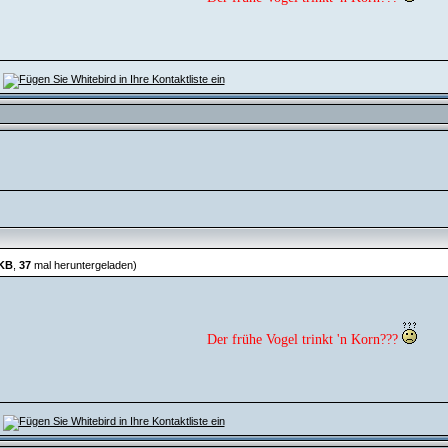
 KB
,
37
mal heruntergeladen)
Der frühe Vogel trinkt 'n Korn???