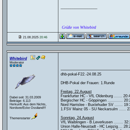
__________________
Grüße von Whitebird
21.08.2025
20:46
Whitebird
Moderator
dhb-pokal-F22.-24.08.25
DHB-Pokal der Frauen: 1.Runde
Freitag, 22.August
Frankfurter HC - VfL Oldenburg ....... 20:
Dabei seit: 31.03.2009
Bergischer HC - Göppingen ............. 20:
Beiträge: 6.113
Herkunft: Aus dem Nichts,
Nord Harrislee - Buxtehuder SV ....... 19:
Nordsee/Ecke Ossiland!!!
1.FSV Mainz 05 - SU Neckarsulm ...... 2
Sonntag, 24.August
Themenstarter
VfL Waiblingen - B.Leverkusen ........ 32
Union Halle-Neustadt - HC Leipzig.... 28: