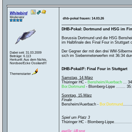
Whitebird
Moderator
dhb-pokal frauen: 14.03.26
DHB-Pokal: Dortmund und HSG im Fin
Borussia Dortmund und die HSG Bensheim
im Halbfinale des Final Four in Stuttgart
Der Gegner der mit den drei WM-Silberme
Dabei seit: 31.03.2009
sich im Siebenmeterwerfen mit 36:34 dur
Beiträge: 6.113
Herkunft: Aus dem Nichts,
Nordsee/Ecke Ossiland!!!
DHB-Pokal/F: Final Four in Stuttgart
Themenstarter
Samstag, 14.März
Thüringer HC -
Bensheim/Auerbach
... 3
Bor.Dortmund
- Blomberg-Lippe ........ 35
Sonntag, 15.März
Finale
Bensheim/Auerbach -
Bor.Dortmund
......
Spiel um Platz 3
Thüringer HC - Blomberg-Lippe................
quelle: öR-text