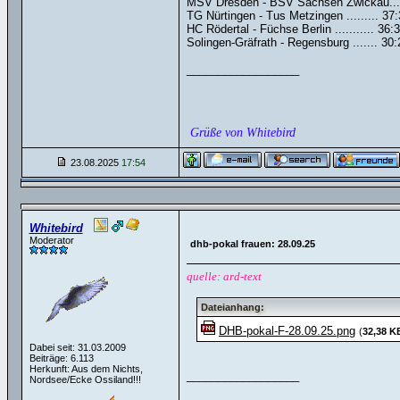
MSV Dresden - BSV Sachsen Zwickau...
TG Nürtingen - Tus Metzingen ......... 37:
HC Rödertal - Füchse Berlin ........... 36:
Solingen-Gräfrath - Regensburg ....... 30:
__________________
Grüße von Whitebird
23.08.2025
17:54
Whitebird
Moderator
dhb-pokal frauen: 28.09.25
quelle: ard-text
Dateianhang:
DHB-pokal-F-28.09.25.png
(
32,38 K
Dabei seit: 31.03.2009
Beiträge: 6.113
Herkunft: Aus dem Nichts,
__________________
Nordsee/Ecke Ossiland!!!