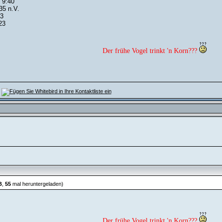
 9:40
35 n.V.
33
23
Der frühe Vogel trinkt 'n Korn???
B
,
55
mal heruntergeladen)
Der frühe Vogel trinkt 'n Korn???