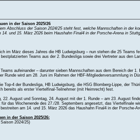
uen in der Saison 2025/26
 dem Abschluss der Saison 2024/25 steht fest, welche Mannschaften in der 
4. und 15. März 2026 beim Haushahn Final4 in der Porsche-Arena in Stuttga
sich im März dieses Jahres die HB Ludwigsburg – nun stehen die 25 Teams fe
hn bestplatzierten Teams aus der 2. Bundesliga sowie drei Vertreter aus de
0 Teams aufeinander – darunter sieben Mannschaften aus dem Bereich der 1. B
er Runde wird am 28. Juni im Rahmen der HBF-Mitgliederversammlung in Düs
ind die Top-4 der Bundesliga, HB Ludwigsburg, die HSG Blomberg-Lippe, der T
ereits als erster Viertelfinal-Teilnehmer (mit Heimrecht) fest.
, 22. August und Sonntag, 24. August mit der 1. Runde – am 23. August fin
st für das Wochenende des 27./28. Septembers angesetzt, das Viertelfinale w
bestreiten am 14. und 15. März 2026 das Haushahn Final4 in der Porsche-Are
en in der Saison 2025/26:
 Saison 2024/25)