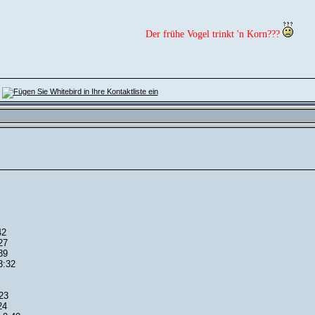
Der frühe Vogel trinkt 'n Korn???
42
27
39
3:32
:23
24