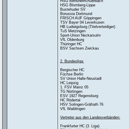
HSG Bensheim/Auerbach
HSG Blomberg-Lippe
Buxtehuder SV
Borussia Dortmund
FRISCH AUF Göppingen
TSV Bayer 04 Leverkusen
HB Ludwigsburg (Titelverteidiger)
TuS Metzingen
Sport-Union Neckarsulm
VfL Oldenburg
Thüringer HC
BSV Sachsen Zwickau
2. Bundesliga:
Bergischer HC
Füchse Berlin
SV Union Halle-Neustadt
HC Leipzig
1. FSV Mainz 05
TG Nürtingen
ESV 1927 Regensburg
HC Rödertal
HSV Solingen-Gräfrath 76
VfL Waiblingen
Vertreter aus den Landesverbänden:
Frankfurter HC (3. Liga)