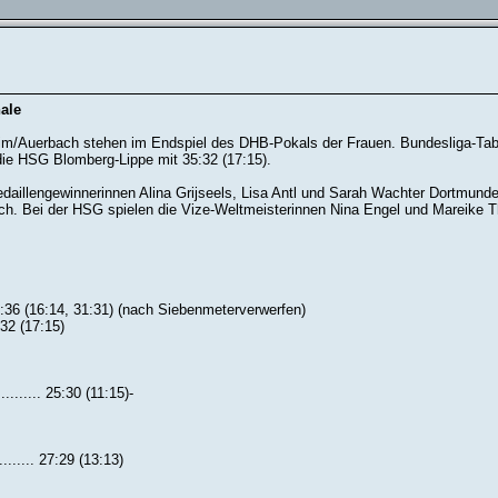
ale
/Auerbach stehen im Endspiel des DHB-Pokals der Frauen. Bundesliga-Tabe
 die HSG Blomberg-Lippe mit 35:32 (17:15).
daillengewinnerinnen Alina Grijseels, Lisa Antl und Sarah Wachter Dortmunde
ch. Bei der HSG spielen die Vize-Weltmeisterinnen Nina Engel und Mareike T
4:36 (16:14, 31:31) (nach Siebenmeterverwerfen)
:32 (17:15)
........... 25:30 (11:15)-
....... 27:29 (13:13)