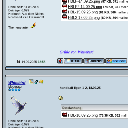
HBLF-14.09.25.png
(
57 KB
,
371
mal he
HBLF2-14.09.25.png
Dabei seit: 31.03.2009
(
74 KB
,
371
mal h
Beiträge: 6.099
HBL-15.09.25.png
(
81 KB
,
366
mal heru
Herkunft: Aus dem Nichts,
Nordsee/Ecke Ossiland!!!
HBL2-17.09.25.png
(
80 KB
,
364
mal he
Themenstarter
__________________
Grüße von Whitebird
14.09.2025
18:55
Whitebird
Moderator
handball-ligen 1-2, 18.09.25
Dateianhang:
HBL-18.09.25.png
(
78,38 KB
,
362
mal h
Dabei seit: 31.03.2009
Beiträge: 6.099
Herkunft: Aus dem Nichts,