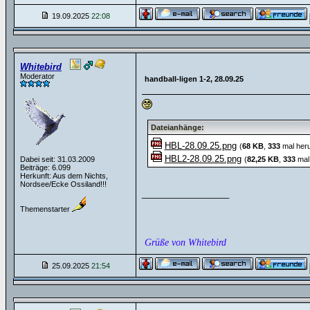
19.09.2025
22:08
Whitebird
Moderator
handball-ligen 1-2, 28.09.25
Dateianhänge:
HBL-28.09.25.png
(
68 KB
,
333
mal heru
HBL2-28.09.25.png
Dabei seit: 31.03.2009
(
82,25 KB
,
333
mal 
Beiträge: 6.099
Herkunft: Aus dem Nichts,
Nordsee/Ecke Ossiland!!!
__________________
Themenstarter
Grüße von Whitebird
25.09.2025
21:54