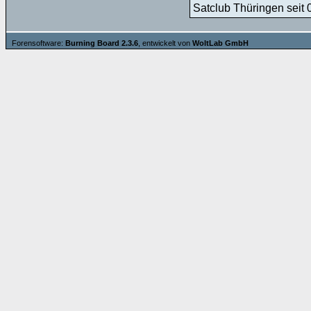
Satclub Thüringen seit 
Forensoftware:
Burning Board 2.3.6
, entwickelt von
WoltLab GmbH