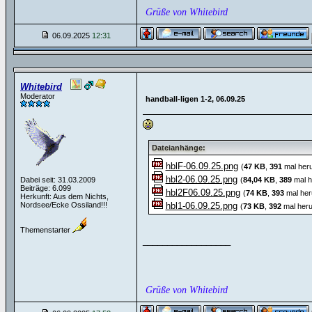
Grüße von Whitebird
06.09.2025
12:31
Whitebird
Moderator
handball-ligen 1-2, 06.09.25
Dateianhänge:
hblF-06.09.25.png
(
47 KB
,
391
mal heru
hbl2-06.09.25.png
Dabei seit: 31.03.2009
(
84,04 KB
,
389
mal h
Beiträge: 6.099
hbl2F06.09.25.png
(
74 KB
,
393
mal her
Herkunft: Aus dem Nichts,
Nordsee/Ecke Ossiland!!!
hbl1-06.09.25.png
(
73 KB
,
392
mal heru
Themenstarter
__________________
Grüße von Whitebird