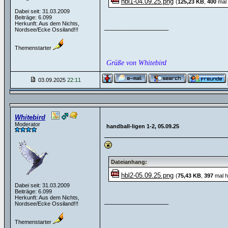
hbl1-04.09.25.png
(
125,23 KB
,
400
mal 
Dabei seit: 31.03.2009
Beiträge: 6.099
Herkunft: Aus dem Nichts,
__________________
Nordsee/Ecke Ossiland!!!
Themenstarter
Grüße von Whitebird
03.09.2025
22:11
Whitebird
Moderator
handball-ligen 1-2, 05.09.25
Dateianhang:
hbl2-05.09.25.png
(
75,43 KB
,
397
mal h
Dabei seit: 31.03.2009
Beiträge: 6.099
Herkunft: Aus dem Nichts,
__________________
Nordsee/Ecke Ossiland!!!
Themenstarter