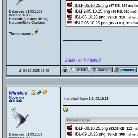
HBLF-05.10.25.png
(
47 KB
,
324
mal he
HBLF2-05.10.25.png
Dabei seit: 31.03.2009
(
68 KB
,
320
mal h
Beiträge: 6.099
HBL-05.10.25.png
(
72 KB
,
319
mal heru
Herkunft: Aus dem Nichts,
Nordsee/Ecke Ossiland!!!
HBL2-05.10.25.png
(
85,21 KB
,
316
mal 
Themenstarter
__________________
Grüße von Whitebird
04.10.2025
21:48
Whitebird
Moderator
handball-ligen 1-2, 09.10.25
Dateianhänge:
HBLF-08.10.25.png
(
53,38 KB
,
312
mal
HBL-09.10.25.png
Dabei seit: 31.03.2009
(
85 KB
,
308
mal heru