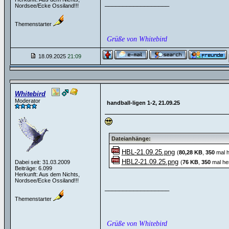
__________________
Nordsee/Ecke Ossiland!!!
Themenstarter
Grüße von Whitebird
18.09.2025
21:09
Whitebird
Moderator
handball-ligen 1-2, 21.09.25
Dateianhänge:
HBL-21.09.25.png
(
80,28 KB
,
350
mal h
HBL2-21.09.25.png
Dabei seit: 31.03.2009
(
76 KB
,
350
mal he
Beiträge: 6.099
Herkunft: Aus dem Nichts,
Nordsee/Ecke Ossiland!!!
__________________
Themenstarter
Grüße von Whitebird