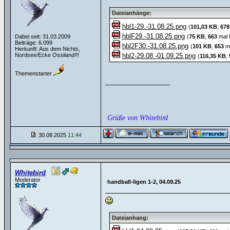
Dateianhänge:
hbl1-29.-31.08.25.png
(
101,03 KB
,
678
hblF29.-31.08.25.png
Dabei seit: 31.03.2009
(
75 KB
,
663
mal 
Beiträge: 6.099
hbl2F30.-31.08.25.png
(
101 KB
,
653
ma
Herkunft: Aus dem Nichts,
Nordsee/Ecke Ossiland!!!
hbl2-29.08.-01.09.25.png
(
116,35 KB
,
Themenstarter
__________________
Grüße von Whitebird
30.08.2025
11:44
Whitebird
Moderator
handball-ligen 1-2, 04.09.25
Dateianhang: