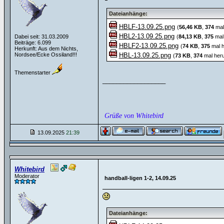
Dateianhänge:
HBLF-13.09.25.png
(
56,46 KB
,
374
mal
HBL2-13.09.25.png
Dabei seit: 31.03.2009
(
84,13 KB
,
375
mal 
Beiträge: 6.099
HBLF2-13.09.25.png
(
74 KB
,
375
mal h
Herkunft: Aus dem Nichts,
Nordsee/Ecke Ossiland!!!
HBL-13.09.25.png
(
73 KB
,
374
mal heru
Themenstarter
__________________
Grüße von Whitebird
13.09.2025
21:39
Whitebird
Moderator
handball-ligen 1-2, 14.09.25
Dateianhänge: