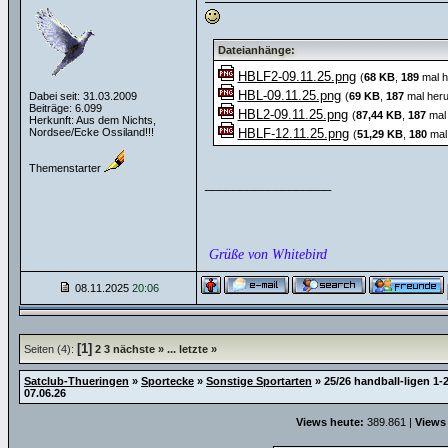
Dateianhänge:
HBLF2-09.11.25.png
(
68 KB
,
189
mal h
HBL-09.11.25.png
Dabei seit: 31.03.2009
(
69 KB
,
187
mal heru
Beiträge: 6.099
HBL2-09.11.25.png
(
87,44 KB
,
187
mal 
Herkunft: Aus dem Nichts,
Nordsee/Ecke Ossiland!!!
HBLF-12.11.25.png
(
51,29 KB
,
180
mal 
Themenstarter
__________________
Grüße von Whitebird
08.11.2025
20:06
[1]
Seiten (4):
2
3
nächste »
...
letzte »
Satclub-Thueringen
»
Sportecke
»
Sonstige Sportarten
»
25/26 handball-ligen 1-2
07.06.26
Views heute:
389.861 |
Views