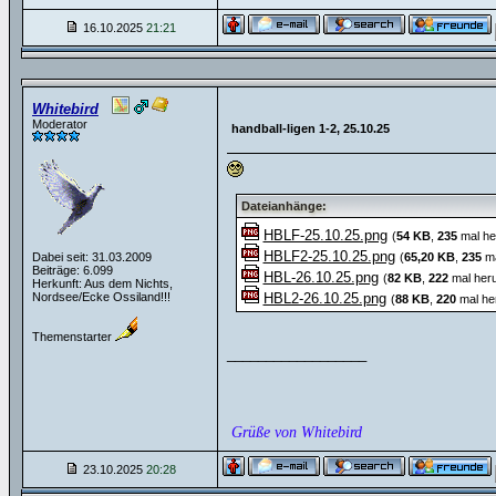
16.10.2025
21:21
Whitebird
Moderator
handball-ligen 1-2, 25.10.25
Dateianhänge:
HBLF-25.10.25.png
(
54 KB
,
235
mal he
HBLF2-25.10.25.png
Dabei seit: 31.03.2009
(
65,20 KB
,
235
ma
Beiträge: 6.099
HBL-26.10.25.png
(
82 KB
,
222
mal heru
Herkunft: Aus dem Nichts,
Nordsee/Ecke Ossiland!!!
HBL2-26.10.25.png
(
88 KB
,
220
mal he
Themenstarter
__________________
Grüße von Whitebird
23.10.2025
20:28