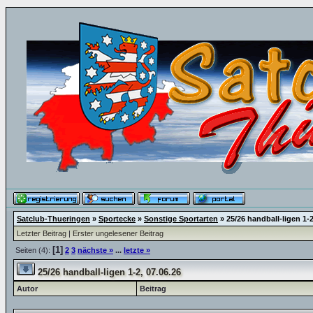
Satclub-Thueringen
»
Sportecke
»
Sonstige Sportarten
»
25/26 handball-ligen 1-2
Letzter Beitrag
|
Erster ungelesener Beitrag
[1]
Seiten (4):
2
3
nächste »
...
letzte »
25/26 handball-ligen 1-2, 07.06.26
Autor
Beitrag