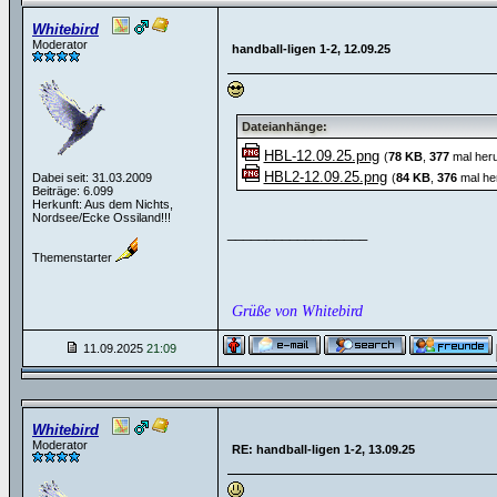
Whitebird
Moderator
handball-ligen 1-2, 12.09.25
Dateianhänge:
HBL-12.09.25.png
(
78 KB
,
377
mal heru
HBL2-12.09.25.png
Dabei seit: 31.03.2009
(
84 KB
,
376
mal he
Beiträge: 6.099
Herkunft: Aus dem Nichts,
Nordsee/Ecke Ossiland!!!
__________________
Themenstarter
Grüße von Whitebird
11.09.2025
21:09
Whitebird
Moderator
RE: handball-ligen 1-2, 13.09.25