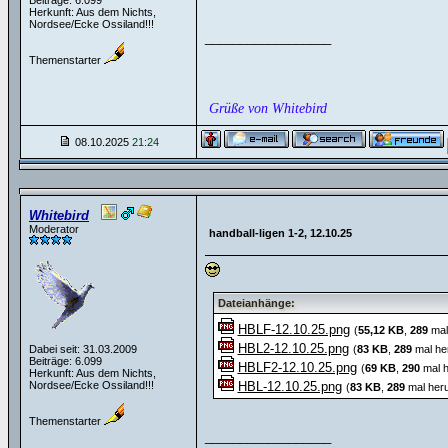
Beiträge: 6.099
Herkunft: Aus dem Nichts,
Nordsee/Ecke Ossiland!!!
__________________
Themenstarter
Grüße von Whitebird
08.10.2025
21:24
Whitebird
Moderator
handball-ligen 1-2, 12.10.25
Dateianhänge:
HBLF-12.10.25.png
(
55,12 KB
,
289
mal
HBL2-12.10.25.png
Dabei seit: 31.03.2009
(
83 KB
,
289
mal he
Beiträge: 6.099
HBLF2-12.10.25.png
(
69 KB
,
290
mal h
Herkunft: Aus dem Nichts,
Nordsee/Ecke Ossiland!!!
HBL-12.10.25.png
(
83 KB
,
289
mal heru
Themenstarter
__________________