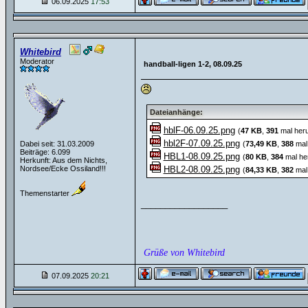
06.09.2025
17:53
Whitebird
Moderator
handball-ligen 1-2, 08.09.25
Dateianhänge:
hblF-06.09.25.png
(
47 KB
,
391
mal heru
hbl2F-07.09.25.png
Dabei seit: 31.03.2009
(
73,49 KB
,
388
mal 
Beiträge: 6.099
HBL1-08.09.25.png
(
80 KB
,
384
mal he
Herkunft: Aus dem Nichts,
Nordsee/Ecke Ossiland!!!
HBL2-08.09.25.png
(
84,33 KB
,
382
mal 
Themenstarter
__________________
Grüße von Whitebird
07.09.2025
20:21