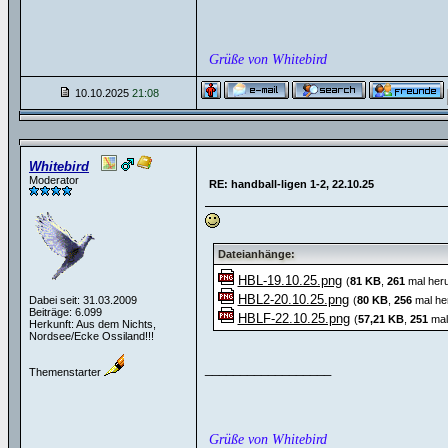
Grüße von Whitebird
10.10.2025
21:08
Whitebird
Moderator
RE: handball-ligen 1-2, 22.10.25
Dateianhänge:
HBL-19.10.25.png
(
81 KB
,
261
mal heru
HBL2-20.10.25.png
Dabei seit: 31.03.2009
(
80 KB
,
256
mal he
Beiträge: 6.099
HBLF-22.10.25.png
(
57,21 KB
,
251
mal
Herkunft: Aus dem Nichts,
Nordsee/Ecke Ossiland!!!
__________________
Themenstarter
Grüße von Whitebird