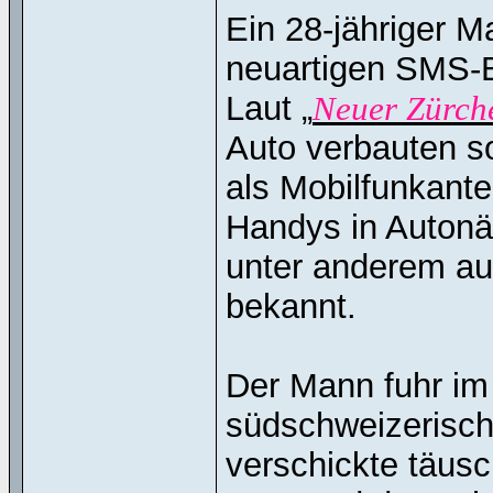
Ein 28-jähriger M
neuartigen SMS-B
Laut „
Neuer Zürch
Auto verbauten s
als Mobilfunkant
Handys in Autonäh
unter anderem au
bekannt.
Der Mann fuhr i
südschweizerisch
verschickte täu