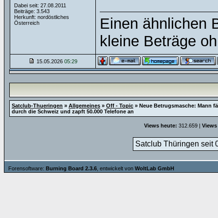
Dabei seit: 27.08.2011
Beiträge: 3.543
Herkunft: nordöstliches
Einen ähnlichen B
Österreich
kleine Beträge o
15.05.2026
05:29
Satclub-Thueringen
»
Allgemeines
»
Off - Topic
»
Neue Betrugsmasche: Mann fä
durch die Schweiz und zapft 50.000 Telefone an
Views heute:
312.659 |
Views
Satclub Thüringen seit 
Forensoftware:
Burning Board 2.3.6
, entwickelt von
WoltLab GmbH