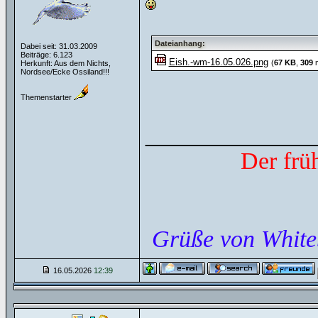
Dateianhang:
Dabei seit: 31.03.2009
Beiträge: 6.123
Eish.-wm-16.05.026.png
(
67 KB
,
309
m
Herkunft: Aus dem Nichts,
Nordsee/Ecke Ossiland!!!
Themenstarter
______________
Der frü
Grüße von White
16.05.2026
12:39