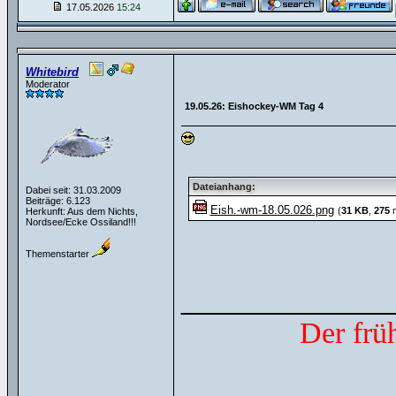
17.05.2026
15:24
Whitebird
Moderator
19.05.26: Eishockey-WM Tag 4
Dateianhang:
Dabei seit: 31.03.2009
Beiträge: 6.123
Eish.-wm-18.05.026.png
(
31 KB
,
275
m
Herkunft: Aus dem Nichts,
Nordsee/Ecke Ossiland!!!
Themenstarter
______________
Der frü