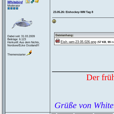
Whitebird
Moderator
23.05.26: Eishockey-WM Tag 8
Dateianhang:
Dabei seit: 31.03.2009
Beiträge: 6.123
Eish.-wm-23.05.026.png
(
57 KB
,
99
ma
Herkunft: Aus dem Nichts,
Nordsee/Ecke Ossiland!!!
Themenstarter
______________
Der frü
Grüße von White