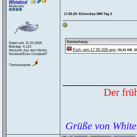
Whitebird
Moderator
17.05.26: Eishockey-WM Tag 2
Dateianhang:
Dabei seit: 31.03.2009
Beiträge: 6.123
Eish.-wm-17.05.026.png
(
32,41 KB
,
2
Herkunft: Aus dem Nichts,
Nordsee/Ecke Ossiland!!!
Themenstarter
______________
Der frü
Grüße von White