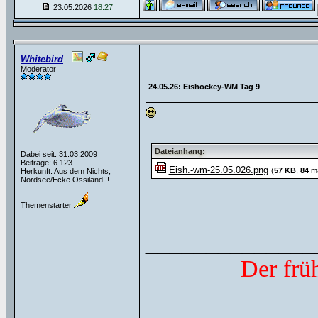
23.05.2026
18:27
Whitebird
Moderator
24.05.26: Eishockey-WM Tag 9
Dateianhang:
Dabei seit: 31.03.2009
Beiträge: 6.123
Eish.-wm-25.05.026.png
(
57 KB
,
84
ma
Herkunft: Aus dem Nichts,
Nordsee/Ecke Ossiland!!!
Themenstarter
______________
Der frü