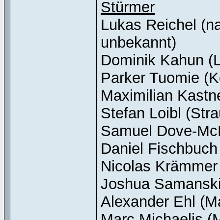
Stürmer
Lukas Reichel (n
unbekannt)
Dominik Kahun (
Parker Tuomie (K
Maximilian Kastn
Stefan Loibl (Str
Samuel Dove-McF
Daniel Fischbuch 
Nicolas Krämmer
Joshua Samanski
Alexander Ehl (
Marc Michaelis 