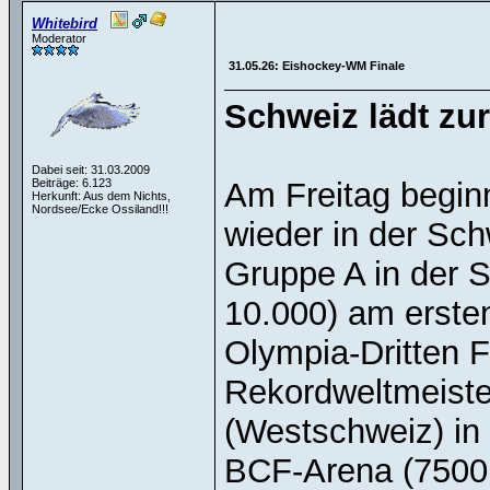
Whitebird
Moderator
31.05.26: Eishockey-WM Finale
Schweiz lädt zu
Dabei seit: 31.03.2009
Beiträge: 6.123
Am Freitag begin
Herkunft: Aus dem Nichts,
Nordsee/Ecke Ossiland!!!
wieder in der Sch
Gruppe A in der S
10.000) am erste
Olympia-Dritten F
Rekordweltmeister
(Westschweiz) in
BCF-Arena (7500