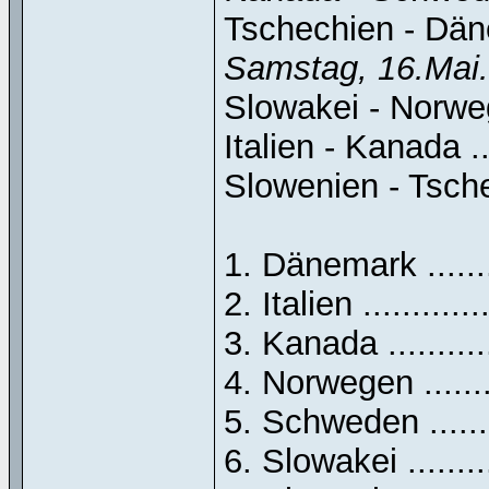
Tschechien - Dänema
Samstag, 16.Mai.
Slowakei - Norwegen 
Italien - Kanada .....
Slowenien - Tschechi
1. Dänemark .........
2. Italien .............
3. Kanada ............
4. Norwegen .........
5. Schweden .........
6. Slowakei ..........