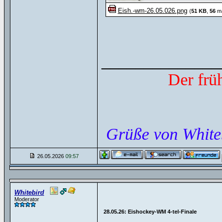
Eish.-wm-26.05.026.png
(
51 KB
,
56
ma
______________
Der frü
Grüße von White
26.05.2026
09:57
Whitebird
Moderator
28.05.26: Eishockey-WM 4-tel-Finale