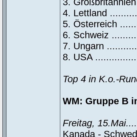
3. Großbritannien ...
4. Lettland ...........
5. Österreich ........
6. Schweiz ...........
7. Ungarn .............
8. USA .................
Top 4 in K.o.-Run
WM: Gruppe B i
Freitag, 15.Mai....
Kanada - Schweden .