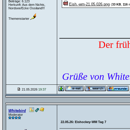
Beiträge: 6.123
Eish.-wm-21.05.026.png
(
33 KB
,
116
m
Herkunft: Aus dem Nichts,
Nordsee/Ecke Ossiland!!!
Themenstarter
______________
Der frü
Grüße von White
21.05.2026
19:37
Whitebird
Moderator
22.05.26: Eishockey-WM Tag 7