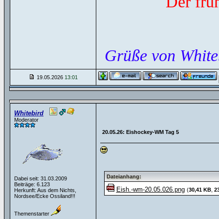
Der frü
Grüße von White
19.05.2026
13:01
Whitebird
Moderator
20.05.26: Eishockey-WM Tag 5
Dateianhang:
Dabei seit: 31.03.2009
Beiträge: 6.123
Eish.-wm-20.05.026.png
(
30,41 KB
,
2
Herkunft: Aus dem Nichts,
Nordsee/Ecke Ossiland!!!
Themenstarter