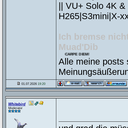
|| VU+ Solo 4K &
H265|S3mini|X-xx
Ich bremse nicht
Muad'Dib
CARPE DIEM!
Alle meine posts 
Meinungsäußerun
01.07.2026
19:20
Whitebird
Moderator