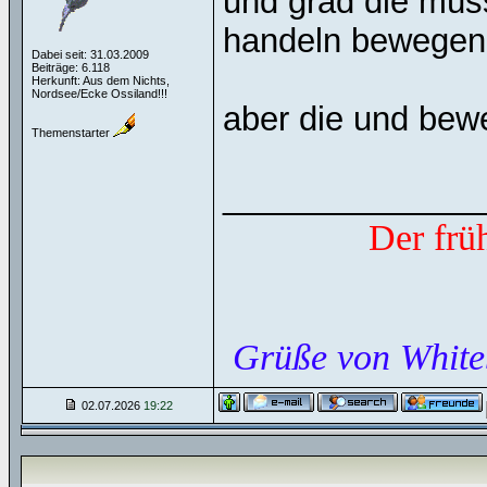
und grad die müs
handeln bewegen
Dabei seit: 31.03.2009
Beiträge: 6.118
Herkunft: Aus dem Nichts,
Nordsee/Ecke Ossiland!!!
aber die und bew
Themenstarter
______________
Der frü
Grüße von White
02.07.2026
19:22