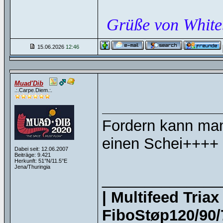
Grüße von White
15.06.2026
12:46
Muad'Dib
.:.Carpe.Diem.:.
Fordern kann man
einen Schei++++
Dabei seit: 12.06.2007
Beiträge: 9.421
Herkunft: 51°N/11.5°E
Jena/Thuringia
______________
| Multifeed Tria
FiboStøp120/90/7