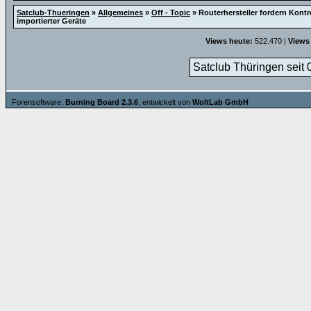
Satclub-Thueringen
»
Allgemeines
»
Off - Topic
»
Routerhersteller fordern Kontr
importierter Geräte
Views heute:
522.470 |
Views
Satclub Thüringen seit 
Forensoftware:
Burning Board 2.3.6
, entwickelt von
WoltLab GmbH