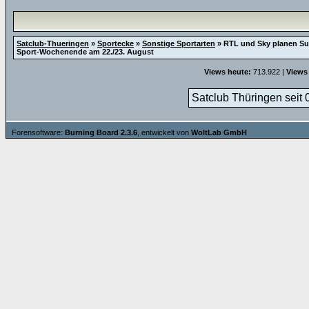
Satclub-Thueringen
»
Sportecke
»
Sonstige Sportarten
»
RTL und Sky planen Su
Sport-Wochenende am 22./23. August
Views heute:
713.922 |
Views
Satclub Thüringen seit 
Forensoftware:
Burning Board 2.3.6
, entwickelt von
WoltLab GmbH