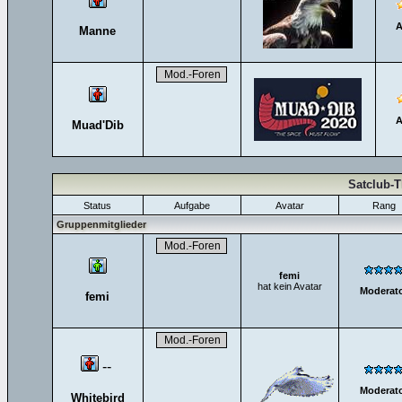
A
Manne
A
Muad'Dib
Satclub-
Status
Aufgabe
Avatar
Rang
Gruppenmitglieder
femi
hat kein Avatar
Moderat
femi
--
Moderat
Whitebird