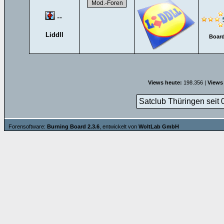
--
Liddll
Board
Views heute:
198.356 |
Views
Satclub Thüringen seit 
Forensoftware:
Burning Board 2.3.6
, entwickelt von
WoltLab GmbH