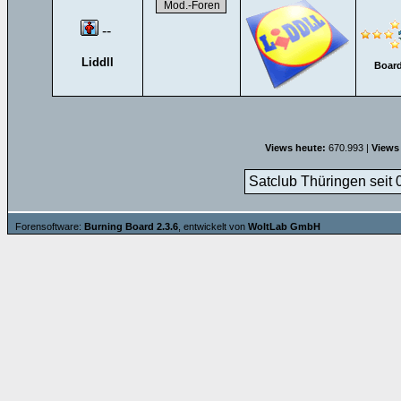
--
Liddll
Board
Views heute:
670.993 |
Views
Satclub Thüringen seit 
Forensoftware:
Burning Board 2.3.6
, entwickelt von
WoltLab GmbH