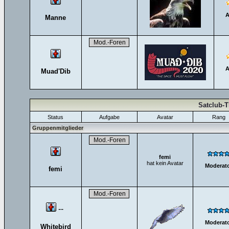
A
Manne
A
Muad'Dib
Satclub-
Status
Aufgabe
Avatar
Rang
Gruppenmitglieder
femi
hat kein Avatar
Moderat
femi
--
Moderat
Whitebird