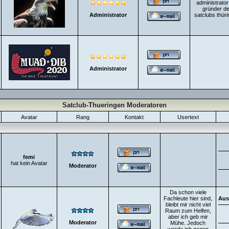
administrator
gründer d
Administrator
satclubs thüri
Administrator
Satclub-Thueringen Moderatoren
Avatar
Rang
Kontakt
Usertext
femi
hat kein Avatar
Moderator
Da schon viele
Fachleute hier sind,
Aus
bleibt mir nicht viel
Raum zum Helfen,
aber ich geb mir
Moderator
Mühe. Jedoch