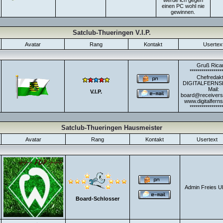
werde ich gegen
einen PC wohl nie
gewinnen.
Satclub-Thueringen V.I.P.
Avatar
Rang
Kontakt
Usertex
Gruß Rica
****************
Chefredakt
DIGITALFERNS
Mail:
V.I.P.
board@receiverse
www.digitalfern
****************
Satclub-Thueringen Hausmeister
Avatar
Rang
Kontakt
Usertext
Admin Freies 
Board-Schlosser