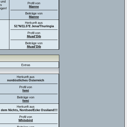
 und
Profil von
es
Manne
ngen!
Beiträge von
Manne
Herkunft aus
51°N/11.5°E Jena/Thuringia
Profil von
Muad'Dib
Beiträge von
Muad'Dib
Extras
Herkunft aus
nordöstliches Österreich
Profil von
femi
Beiträge von
femi
Herkunft aus
 dem Nichts, Nordsee/Ecke Ossiland!!!
Profil von
Whitebird