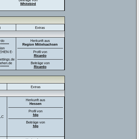
Beiträge von
Whitebird
t
Extras
rdo
Herkunft aus
********
Region Mittelsachsen
ion
EHEN E-
Profil von
Ricardo
ttings.de
sehen.de
Beiträge von
********
Ricardo
Extras
Herkunft aus
Hessen
Profil von
fdp
ULC
Beiträge von
fdp