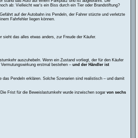
 stand das Auto auf einem Parkplatz und ist abgebrannt. Die
ch ab: Vielleicht war’s ein Biss durch ein Tier oder Brandstiftung?
efährt auf der Autobahn ins Pendeln, der Fahrer stürzte und verletzte
einem Fahrfehler liegen können.
 sieht das alles etwas anders, zur Freude der Käufer.
astumkehr auszuhebeln. Wenn ein Zustand vorliegt, der für den Käufer
ie Vermutungswirkung erstmal bestehen –
und der Händler ist
das Pendeln erklären. Solche Szenarien sind realistisch – und damit
: Die Frist für die Beweislastumkehr wurde inzwischen sogar
von sechs