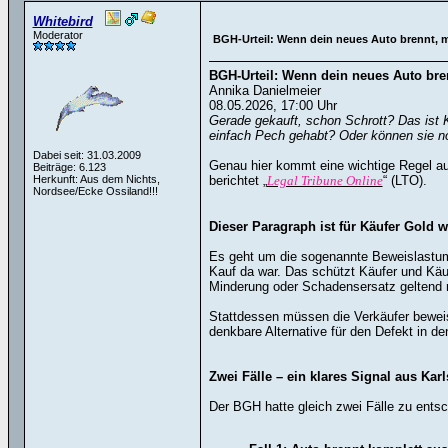
Whitebird
Moderator
BGH-Urteil: Wenn dein neues Auto brennt, m
BGH-Urteil: Wenn dein neues Auto bre
Annika Danielmeier
08.05.2026, 17:00 Uhr
Gerade gekauft, schon Schrott? Das ist Kä
einfach Pech gehabt? Oder können sie n
Dabei seit: 31.03.2009
Genau hier kommt eine wichtige Regel au
Beiträge: 6.123
Herkunft: Aus dem Nichts,
berichtet „
Legal Tribune Online
“ (LTO).
Nordsee/Ecke Ossiland!!!
Dieser Paragraph ist für Käufer Gold w
Es geht um die sogenannte Beweislastumk
Kauf da war. Das schützt Käufer und Käuf
Minderung oder Schadensersatz geltend 
Stattdessen müssen die Verkäufer beweise
denkbare Alternative für den Defekt in 
Zwei Fälle – ein klares Signal aus Kar
Der BGH hatte gleich zwei Fälle zu entsc