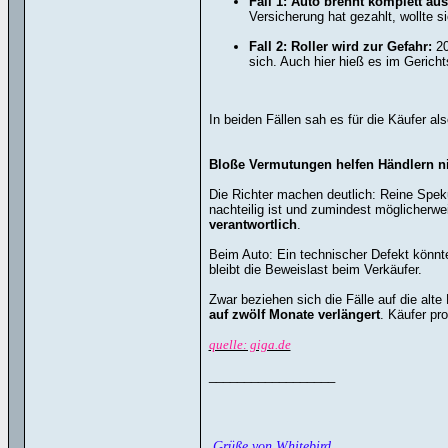
Fall 1: Auto brennt komplett aus
Versicherung hat gezahlt, wollte s
Fall 2: Roller wird zur Gefahr:
20
sich. Auch hier hieß es im Gerich
In beiden Fällen sah es für die Käufer a
Bloße Vermutungen helfen Händlern n
Die Richter machen deutlich: Reine Speku
nachteilig ist und zumindest möglicherw
verantwortlich
.
Beim Auto: Ein technischer Defekt könnt
bleibt die Beweislast beim Verkäufer.
Zwar beziehen sich die Fälle auf die alt
auf zwölf Monate verlängert
. Käufer pro
quelle: giga.de
__________________
Grüße von Whitebird