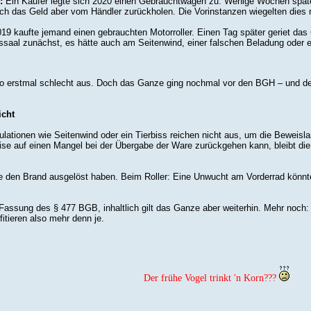
:
Ein Käufer legte sich 2020 einen Gebrauchtwagen zu. Wenige Wochen später
ich das Geld aber vom Händler zurückholen. Die Vorinstanzen wiegelten dies no
19 kaufte jemand einen gebrauchten Motorroller. Einen Tag später geriet das G
tssaal zunächst, es hätte auch am Seitenwind, einer falschen Beladung oder 
lso erstmal schlecht aus. Doch das Ganze ging nochmal vor den BGH – und der
icht
lationen wie Seitenwind oder ein Tierbiss reichen nicht aus, um die Beweisl
eise auf einen Mangel bei der Übergabe der Ware zurückgehen kann, bleibt d
e den Brand ausgelöst haben. Beim Roller: Eine Unwucht am Vorderrad könnte 
e Fassung des § 477 BGB, inhaltlich gilt das Ganze aber weiterhin. Mehr noch
fitieren also mehr denn je.
Der frühe Vogel trinkt 'n Korn???