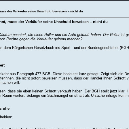
uss der Verkäufer seine Unschuld beweisen – nicht du
nnt, muss der Verkäufer seine Unschuld beweisen – nicht du
ufern passiert, die einen Roller und ein Auto gekauft haben. Der Roller ist 
och Rechte gegen die Verkäufer geltend machen?
s dem Bürgerlichen Gesetzbuch ins Spiel – und der Bundesgerichtshof (BGH) h
ert
ehr aus Paragraph 477 BGB. Diese bedeutet kurz gesagt: Zeigt sich ein Def
erinnen, die nicht sofort beweisen müssen, dass der Händler ihnen Schrott ve
machen will.
n, dass sie eben keinen Schrott verkauft haben. Der BGH stellt jetzt klar: 
den Raum werfen. Solange ein Sachmangel ernsthaft als Ursache infrage kommt
lsruhe
heiden: