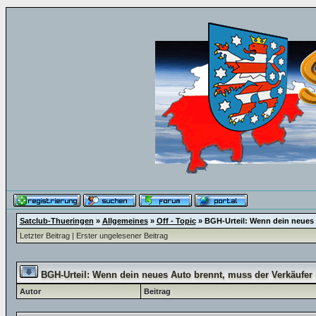
Satclub-Thueringen
»
Allgemeines
»
Off - Topic
»
BGH-Urteil: Wenn dein neues 
Letzter Beitrag
|
Erster ungelesener Beitrag
BGH-Urteil: Wenn dein neues Auto brennt, muss der Verkäufer
Autor
Beitrag